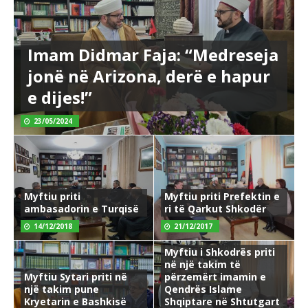
Imam Didmar Faja: “Medreseja
jonë në Arizona, derë e hapur
e dijes!”
23/05/2024
Myftiu priti
Myftiu priti Prefektin e
ambasadorin e Turqisë
ri të Qarkut Shkodër
14/12/2018
21/12/2017
Myftiu i Shkodrës priti
në një takim të
Myftiu Sytari priti në
përzemërt imamin e
një takim pune
Qendrës Islame
Kryetarin e Bashkisë
Shqiptare në Shtutgart