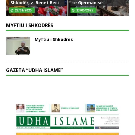
Shkodër, z. Benet Beci
të Gjermanisë
22/01/2025
23/05/2025
MYFTIU I SHKODRËS
Myftiu i Shkodrës
GAZETA “UDHA ISLAME”