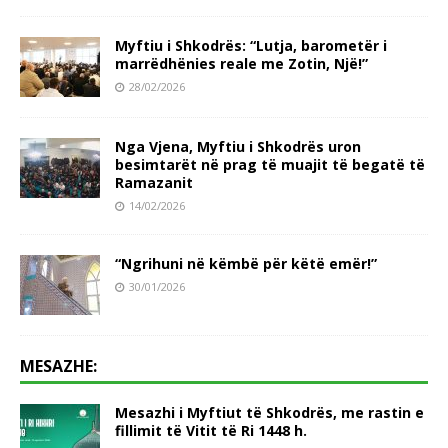
Myftiu i Shkodrës: “Lutja, barometër i
marrëdhënies reale me Zotin, Një!”
28/02/2026
Nga Vjena, Myftiu i Shkodrës uron
besimtarët në prag të muajit të begatë të
Ramazanit
14/02/2026
“Ngrihuni në këmbë për këtë emër!”
30/01/2026
MESAZHE:
Mesazhi i Myftiut të Shkodrës, me rastin e
fillimit të Vitit të Ri 1448 h.