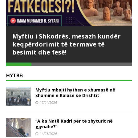
Myftiu i Shkodrës, mesazh kundër
keqpërdorimit të termave të
besimit dhe fesë!
HYTBE:
Myftiu mbajti hytben e xhumasë në
xhaminë e Kalasë së Drishtit
17/04/2026
“A ka Natë Kadri për të zhyturit në
gjynahe?”
14/03/2026