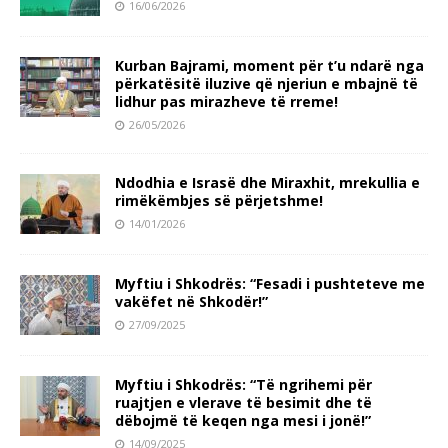
16/06/2026
Kurban Bajrami, moment për t’u ndarë nga
përkatësitë iluzive që njeriun e mbajnë të
lidhur pas mirazheve të rreme!
26/05/2026
Ndodhia e Israsë dhe Miraxhit, mrekullia e
rimëkëmbjes së përjetshme!
14/01/2026
Myftiu i Shkodrës: “Fesadi i pushteteve me
vakëfet në Shkodër!”
27/09/2025
Myftiu i Shkodrës: “Të ngrihemi për
ruajtjen e vlerave të besimit dhe të
dëbojmë të keqen nga mesi i jonë!”
14/09/2025