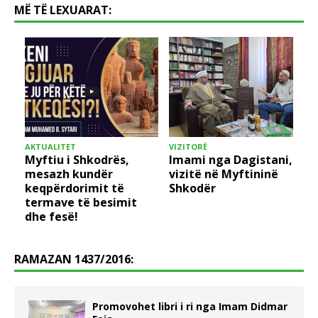
MË TË LEXUARAT:
AKTUALITET
VIZITORË
M
Myftiu i Shkodrës,
Imami nga Dagistani,
mesazh kundër
vizitë në Myftininë
keqpërdorimit të
Shkodër
termave të besimit
dhe fesë!
RAMAZAN 1437/2016:
Promovohet libri i ri nga Imam Didmar