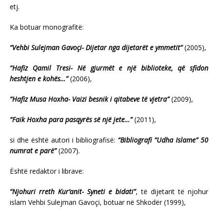
etj.
Ka botuar monografitë:
“Vehbi Sulejman Gavoçi- Dijetar nga dijetarët e ymmetit”
(2005),
“Hafiz Qamil Tresi- Në gjurmët e një biblioteke, që sfidon
heshtjen e kohës…”
(2006),
“Hafiz Musa Hoxha- Vaizi besnik i qitabeve të vjetra”
(2009),
“Faik Hoxha para pasqyrës së një jete…”
(2011),
si dhe është autori i bibliografisë:
“Bibliografi “Udha Islame” 50
numrat e parë”
(2007).
Është redaktor i librave:
“Njohuri rreth Kur’anit- Syneti e bidati”
, të dijetarit të njohur
islam Vehbi Sulejman Gavoçi, botuar në Shkodër (1999),