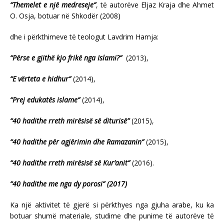
“Themelet e një medreseje”
, të autorëve Eljaz Kraja dhe Ahmet
O. Osja, botuar në Shkodër (2008)
dhe i përkthimeve të teologut Lavdrim Hamja:
“Përse e gjithë kjo frikë nga Islami?”
(2013),
“E vërteta e hidhur”
(2014),
“Prej edukatës islame”
(2014),
“40 hadithe rreth mirësisë së diturisë”
(2015),
“40 hadithe për agjërimin dhe Ramazanin”
(2015),
“40 hadithe rreth mirësisë së Kur’anit”
(2016).
“40 hadithe me nga dy porosi” (2017)
Ka një aktivitet të gjerë si përkthyes nga gjuha arabe, ku ka
botuar shumë materiale, studime dhe punime të autorëve të