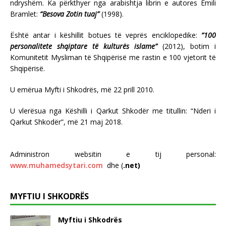
ndryshëm. Ka përkthyer nga arabishtja librin e autores Emili
Bramlet:
“Besova Zotin tuaj”
(1998).
Është antar i këshillit botues të veprës enciklopedike:
“100
personalitete shqiptare të kulturës islame”
(2012), botim i
Komunitetit Mysliman të Shqipërisë me rastin e 100 vjetorit të
Shqipërisë.
U emërua Myfti i Shkodrës, më 22 prill 2010.
U vlerësua nga Këshilli i Qarkut Shkodër me titullin: “Nderi i
Qarkut Shkodër”, më 21 maj 2018.
Administron websitin e tij personal:
www.muhamedsytari.com
dhe (
.net)
MYFTIU I SHKODRËS
Myftiu i Shkodrës