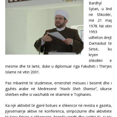
Bardhyl
Sytari, u lind
në Shkodër,
më 21 maj
1978. Në vitin
1993
udhëton drejt
Damaskut të
Sirisë, ku
kryen
shkollën e
mesme dhe të lartë, duke u diplomuar nga Fakulteti i Thirrjes
Islame në vitin 2001.
Pas mbarimit të studimeve, emërohet mësues i besimit dhe i
gjuhës arabe në Medresenë
“Haxhi Sheh Shamia”
, sikurse
shërben edhe si vaiz/hatib në xhaminë e Tophanës.
Ka një aktivitet të gjerë botues e shkencor në revista e gazeta,
pjesëmarrje aktive në konferenca, simpoziume dhe aktivitete
të tjera fetare e shkencore, brenda vendit dhe jashtë tij, si në: