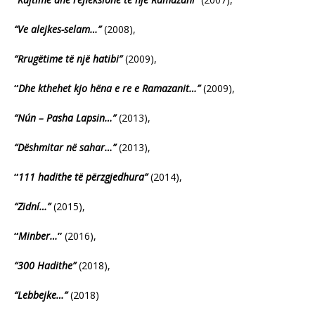
“Ve alejkes-selam…”
(2008),
“Rrugëtime të një hatibi”
(2009),
“
Dhe kthehet kjo hëna e re e Ramazanit…”
(2009),
“Nún – Pasha Lapsin…”
(2013),
“Dëshmitar në sahar…”
(2013),
“
111 hadithe të përzgjedhura”
(2014),
“Zidní…”
(2015),
“
Minber…
”
(2016),
“300 Hadithe”
(2018),
“Lebbejke…”
(2018)