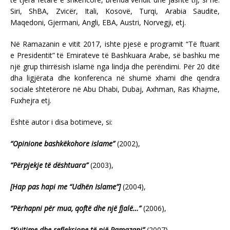
Siri, ShBA, Zvicër, Itali, Kosovë, Turqi, Arabia Saudite,
Maqedoni, Gjermani, Angli, EBA, Austri, Norvegji, etj.
Në Ramazanin e vitit 2017, ishte pjesë e programit “Të ftuarit
e Presidentit” të Emirateve të Bashkuara Arabe, së bashku me
një grup thirrësish islamë nga lindja dhe perëndimi. Për 20 ditë
dha ligjërata dhe konferenca në shumë xhami dhe qendra
sociale shtetërore në Abu Dhabi, Dubaj, Axhman, Ras Khajme,
Fuxhejra etj.
Është autor i disa botimeve, si:
“Opinione bashkëkohore islame”
(2002),
“Përpjekje të dështuara”
(2003),
[Hap pas hapi me “Udhën Islame”]
(2004),
“Përhapni për mua, qoftë dhe një fjalë…”
(2006),
“Kujtime dhe refleksione të një Ramazani”
(2007),