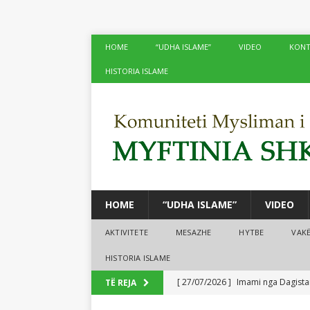
HOME
“UDHA ISLAME”
VIDEO
KONT
HISTORIA ISLAME
HOME
“UDHA ISLAME”
VIDEO
AKTIVITETE
MESAZHE
HYTBE
VAK
HISTORIA ISLAME
[ 27/07/2026 ]
Imami nga Dagistan
TË REJA
[ 24/07/2026 ]
Në xhamitë e Shko