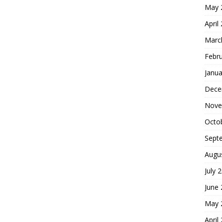
May 
April
Marc
Febr
Janua
Dece
Nove
Octo
Sept
Augu
July 
June
May 
April