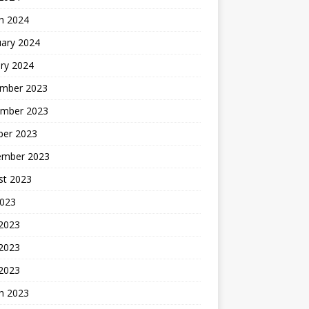
h 2024
uary 2024
ry 2024
mber 2023
mber 2023
ber 2023
ember 2023
st 2023
2023
 2023
2023
 2023
h 2023