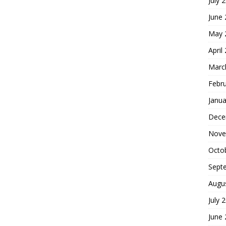
July 
June
May 
April
Marc
Febr
Janua
Dece
Nove
Octo
Sept
Augu
July 
June