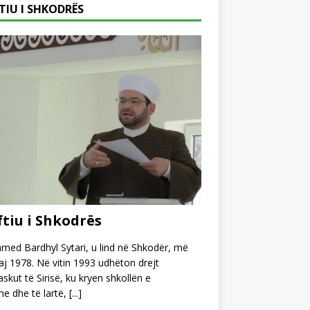
TIU I SHKODRËS
tiu i Shkodrës
ed Bardhyl Sytari, u lind në Shkodër, më
j 1978. Në vitin 1993 udhëton drejt
kut të Sirisë, ku kryen shkollën e
e dhe të lartë,
[...]