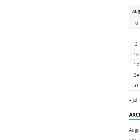
Aug
M
3
10
17
24
31
« Jul
ARC
Augu