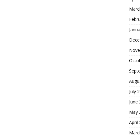
Marc
Febr
Janua
Dece
Nove
Octo
Sept
Augu
July 
June
May 
April
Marc