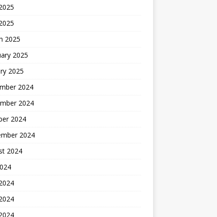
2025
 2025
h 2025
uary 2025
ry 2025
mber 2024
mber 2024
ber 2024
ember 2024
st 2024
2024
 2024
2024
 2024