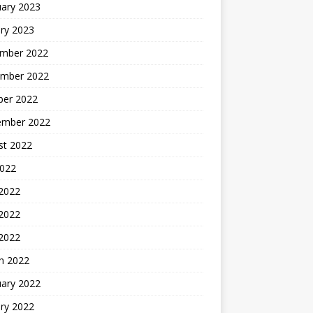
uary 2023
ry 2023
mber 2022
mber 2022
ber 2022
ember 2022
st 2022
2022
 2022
2022
 2022
h 2022
uary 2022
ry 2022