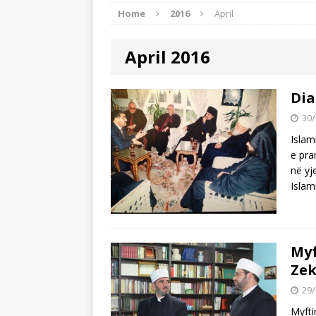
Home
2016
April
[ 24/07/2026 ]
Tre mijë vjet dhe 
BOTA ISLAME
April 2016
[ 22/07/2026 ]
Myftinia Shkodër s
[ 06/08/2026 ]
Myftiu i Shkodrës,
Dia
AKTUALITET
30/
Islam
e pra
në yj
Islam
Myf
Zek
29/
Myfti