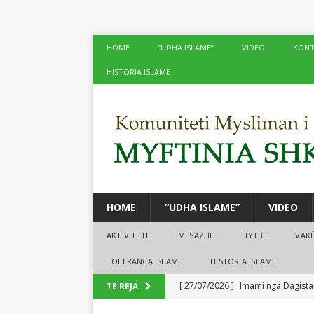
HOME
“UDHA ISLAME”
VIDEO
KONT
HISTORIA ISLAME
HOME
“UDHA ISLAME”
VIDEO
AKTIVITETE
MESAZHE
HYTBE
VAK
TOLERANCA ISLAME
HISTORIA ISLAME
[ 27/07/2026 ]
Imami nga Dagistan
TË REJA
[ 24/07/2026 ]
Në xhamitë e Shko