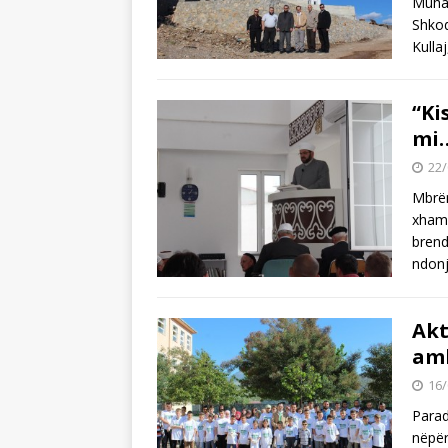
Muham
Shkod
Kulla
“Ki
mi
22/
Mbrëm
xhami
brend
ndon
Akt
amb
16/
Parad
nëpër