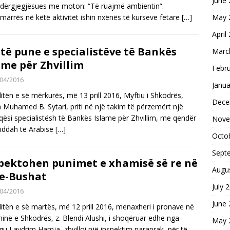
June
dërgjegjësues me moton: “Të ruajmë ambientin”.
marrës në këtë aktivitet ishin nxënës të kurseve fetare
[…]
May 
April
itë pune e specialistëve të Bankës
Marc
ame për Zhvillim
Febr
04/2016
Janua
itën e së mërkurës, më 13 prill 2016, Myftiu i Shkodrës,
Dece
Muhamed B. Sytari, priti në një takim të përzemërt një
qësi specialistësh të Bankës Islame për Zhvillim, me qendër
Nove
iddah të Arabisë
[…]
Octo
Sept
pektohen punimet e xhamisë së re në
Augu
e-Bushat
July 
04/2016
June
itën e së martës, më 12 prill 2016, menaxheri i pronave në
ninë e Shkodrës, z. Blendi Alushi, i shoqëruar edhe nga
May 
gu Lavdrim Hamja, zhvilloi një inspektim paraprak, për të