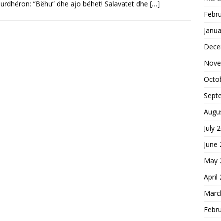
 urdhёron: “Bёhu” dhe ajo bёhet! Salavatet dhe
[…]
Febr
Janua
Dece
Nove
Octo
Sept
Augu
July 
June
May 
April
Marc
Febr