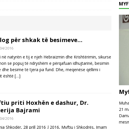
MYF
fé të njëpasnjëshme në të njëjtin vend, në zemër të Damaskut!
hpreh falënderim dhe mirënjohje për z. Astrit Rexhepi
VAKËF
 mesazh kundër keqpërdorimit të termave të besimit dhe fesë!
log për shkak të besimeve…
04/2016
i në natyrën e tij e njeh Hebraizmin dhe Krishtërimin, sikurse
non se popuj të ndryshëm e përqafuan idhujtarinë, besimin
e dhe besime të tjera pa fund. Dhe, meqenëse qëllimi i
it është
[…]
Myf
tiu priti Hoxhën e dashur, Dr.
Muham
erija Bajrami
21 ma
Damas
04/2016
mesm
nia Shkodër, 28 prill 2016 .l 2016, Myftiu i Shkodrës, Imam