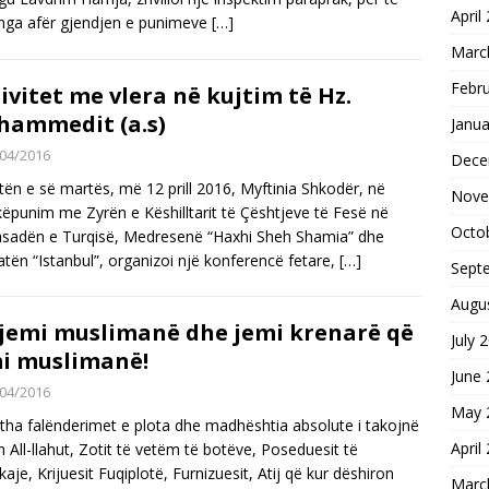
April
nga afër gjendjen e punimeve
[…]
Marc
Febr
ivitet me vlera në kujtim të Hz.
ammedit (a.s)
Janua
04/2016
Dece
tën e së martës, më 12 prill 2016, Myftinia Shkodër, në
Nove
ëpunim me Zyrën e Këshilltarit të Çështjeve të Fesë në
Octo
adën e Turqisë, Medresenë “Haxhi Sheh Shamia” dhe
tën “Istanbul”, organizoi një konferencë fetare,
[…]
Sept
Augu
jemi muslimanё dhe jemi krenarё qё
July 
i muslimanё!
June
04/2016
May 
itha falёnderimet e plota dhe madhёshtia absolute i takojnё
April
 All-llahut, Zotit tё vetёm tё botёve, Poseduesit tё
çkaje, Krijuesit Fuqiplotё, Furnizuesit, Atij qё kur dёshiron
Marc