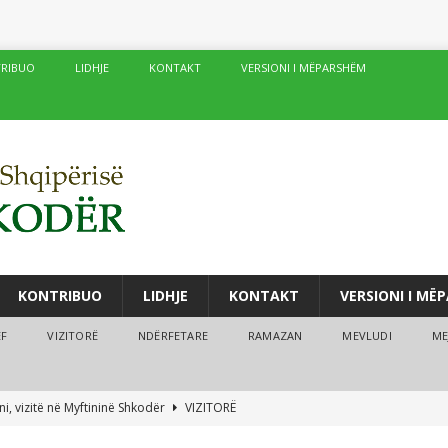
RIBUO
LIDHJE
KONTAKT
VERSIONI I MËPARSHËM
KONTRIBUO
LIDHJE
KONTAKT
VERSIONI I MË
ËF
VIZITORË
NDËRFETARE
RAMAZAN
MEVLUDI
ME
i, vizitë në Myftininë Shkodër
VIZITORË
drës vijojnë me sukses kurset verore
MEJTEPET