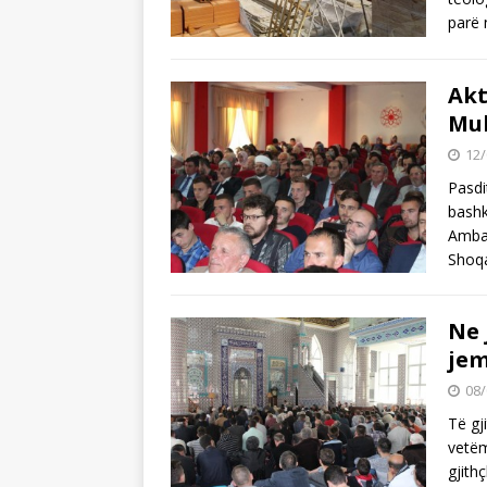
parë 
Akt
Muh
12/
Pasdi
bashk
Ambas
Shoqa
Ne 
jem
08/
Tё gj
vetёm
gjith