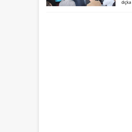
diçka