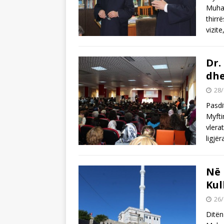
Muham
thirr
vizit
Dr.
dhe
28/
Pasdi
Myfti
vlera
ligjë
Në 
Kul
26/
Ditën