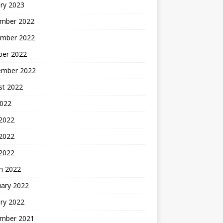
ry 2023
mber 2022
mber 2022
ber 2022
ember 2022
st 2022
2022
 2022
2022
 2022
h 2022
uary 2022
ry 2022
mber 2021