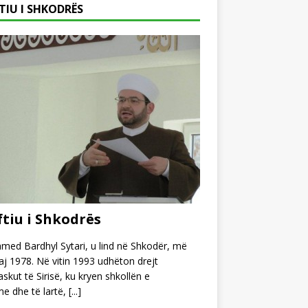
TIU I SHKODRËS
tiu i Shkodrës
ed Bardhyl Sytari, u lind në Shkodër, më
j 1978. Në vitin 1993 udhëton drejt
kut të Sirisë, ku kryen shkollën e
e dhe të lartë,
[...]