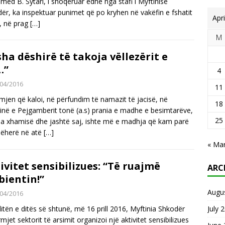
ed B. Sytari, i shoqëruar edhe nga stafi i Myftinisë
ër, ka inspektuar punimet që po kryhen në vakëfin e fshatit
Apr
j, në prag
[…]
M
sha dëshirë të takoja vëllezërit e
…”
4
04/2016
11
jen që kaloi, në përfundim të namazit të jacisë, në
18
në e Pejgamberit tonë (a.s) prania e madhe e besimtarëve,
25
a xhamisë dhe jashtë saj, ishte më e madhja që kam parë
jëherë në atë
[…]
« Ma
ivitet sensibilizues: “Të ruajmë
ARC
ientin!”
Augu
04/2016
itën e ditës së shtunë, më 16 prill 2016, Myftinia Shkodër
July 
mjet sektorit të arsimit organizoi një aktivitet sensibilizues