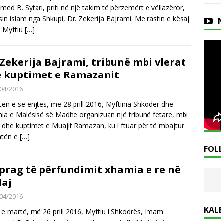
ed B. Sytari, priti në një takim të përzemërt e vëllazëror,
ësin islam nga Shkupi, Dr. Zekerija Bajrami. Me rastin e kësaj
e, Myftiu
[…]
 Zekerija Bajrami, tribunë mbi vlerat
 kuptimet e Ramazanit
04/2016
tën e së enjtes, më 28 prill 2016, Myftinia Shkodër dhe
nia e Malësisë së Madhe organizuan një tribunë fetare, mbi
t dhe kuptimet e Muajit Ramazan, ku i ftuar për të mbajtur
ratën e
[…]
FOL
prag të përfundimit xhamia e re në
laj
04/2016
KAL
 e martë, më 26 prill 2016, Myftiu i Shkodrës, Imam