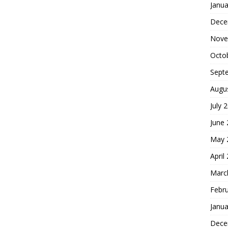
Janua
Dece
Nove
Octo
Sept
Augu
July 
June
May 
April
Marc
Febr
Janua
Dece