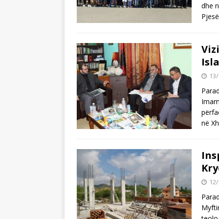
dhe n
Pjesë
Viz
Isl
13/
Parad
Imam 
përfa
në Xh
Ins
Kry
12/
Parad
Myfti
teolo