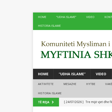
HOME
“UDHA ISLAME”
VIDEO
KONT
HISTORIA ISLAME
HOME
“UDHA ISLAME”
VIDEO
AKTIVITETE
MESAZHE
HYTBE
VAK
HISTORIA ISLAME
[ 24/07/2026 ]
Tre mijë vjet dhe 
TË REJA
BOTA ISLAME