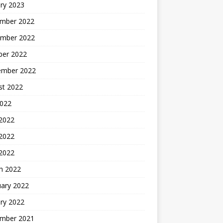
ry 2023
mber 2022
mber 2022
ber 2022
ember 2022
st 2022
2022
 2022
2022
 2022
h 2022
uary 2022
ry 2022
mber 2021