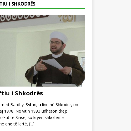
TIU I SHKODRËS
tiu i Shkodrës
ed Bardhyl Sytari, u lind në Shkodër, më
j 1978. Në vitin 1993 udhëton drejt
kut të Sirisë, ku kryen shkollën e
e dhe të lartë,
[...]