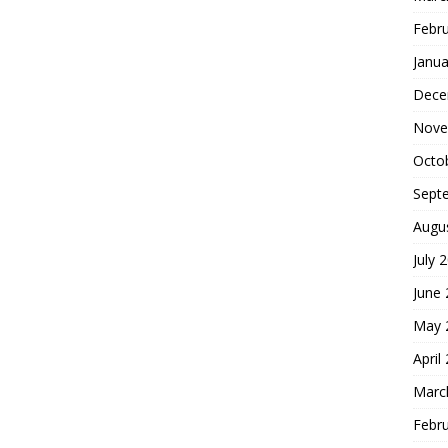
Febr
Janua
Dece
Nove
Octo
Sept
Augu
July 
June
May 
April
Marc
Febr