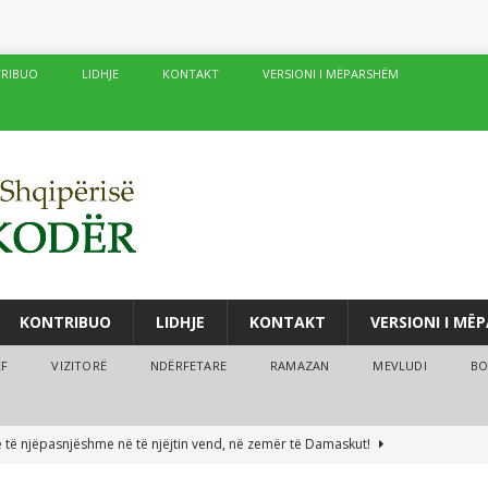
RIBUO
LIDHJE
KONTAKT
VERSIONI I MËPARSHËM
KONTRIBUO
LIDHJE
KONTAKT
VERSIONI I MË
ËF
VIZITORË
NDËRFETARE
RAMAZAN
MEVLUDI
BO
fé të njëpasnjëshme në të njëjtin vend, në zemër të Damaskut!