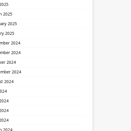
 2025
h 2025
uary 2025
ry 2025
mber 2024
mber 2024
ber 2024
ember 2024
st 2024
2024
 2024
2024
 2024
h 2024