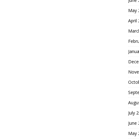
June
May 
April
Marc
Febr
Janua
Dece
Nove
Octo
Sept
Augu
July 
June
May 