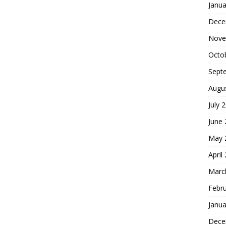
Janua
Dece
Nove
Octo
Sept
Augu
July 
June
May 
April
Marc
Febr
Janua
Dece