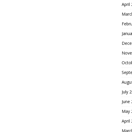
April
Marc
Febr
Janua
Dece
Nove
Octo
Sept
Augu
July 
June
May 
April
Marc