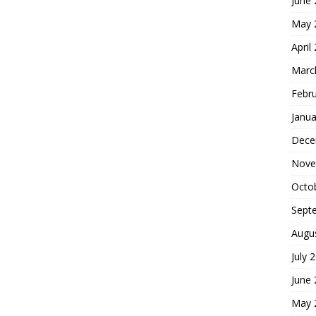
June
May 
April
Marc
Febr
Janua
Dece
Nove
Octo
Sept
Augu
July 
June
May 