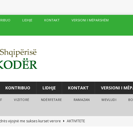
RIBUO
LIDHJE
KONTAKT
VERSIONI I MËPARSHËM
KONTRIBUO
LIDHJE
KONTAKT
VERSIONI I MË
ËF
VIZITORË
NDËRFETARE
RAMAZAN
MEVLUDI
BO
drës vijojnë me sukses kurset verore
AKTIVITETE
fé të njëpasnjëshme në të njëjtin vend, në zemër të Damaskut!