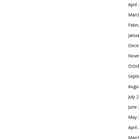
April
Marc
Febr
Janua
Dece
Nove
Octo
Sept
Augu
July 
June
May 
April
Marc