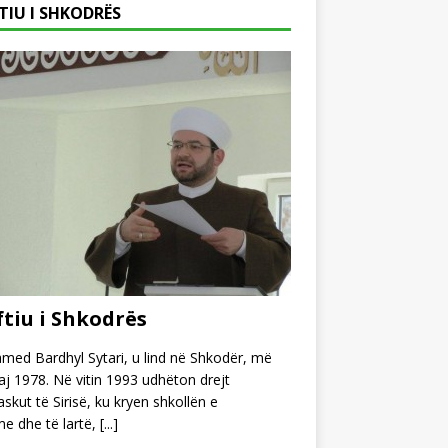
TIU I SHKODRËS
tiu i Shkodrës
ed Bardhyl Sytari, u lind në Shkodër, më
j 1978. Në vitin 1993 udhëton drejt
kut të Sirisë, ku kryen shkollën e
e dhe të lartë,
[...]