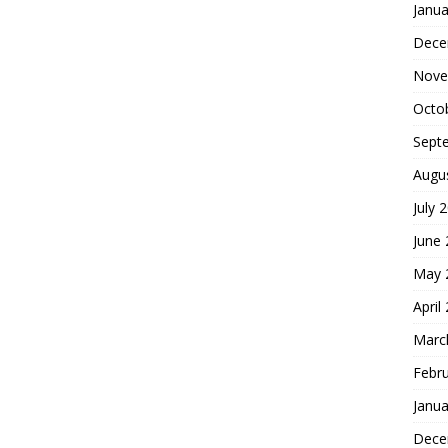
Janua
Dece
Nove
Octo
Sept
Augu
July 
June
May 
April
Marc
Febr
Janua
Dece