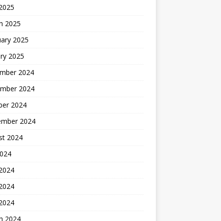
 2025
h 2025
uary 2025
ry 2025
mber 2024
mber 2024
ber 2024
ember 2024
st 2024
2024
 2024
2024
 2024
h 2024