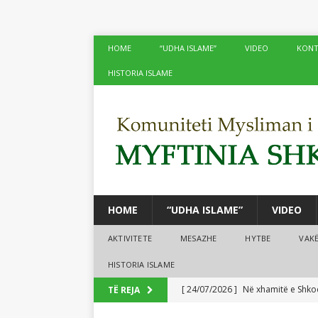
HOME
“UDHA ISLAME”
VIDEO
KONT
HISTORIA ISLAME
HOME
“UDHA ISLAME”
VIDEO
AKTIVITETE
MESAZHE
HYTBE
VAK
HISTORIA ISLAME
[ 24/07/2026 ]
Në xhamitë e Shko
TË REJA
[ 24/07/2026 ]
Tre mijë vjet dhe 