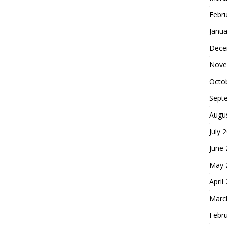
Febr
Janua
Dece
Nove
Octo
Sept
Augu
July 
June
May 
April
Marc
Febr