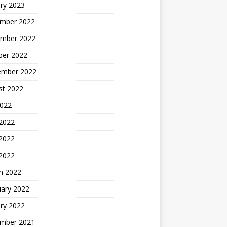
ry 2023
mber 2022
mber 2022
ber 2022
ember 2022
st 2022
2022
 2022
2022
 2022
h 2022
uary 2022
ry 2022
mber 2021