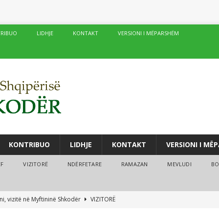
RIBUO
LIDHJE
KONTAKT
VERSIONI I MËPARSHËM
KONTRIBUO
LIDHJE
KONTAKT
VERSIONI I MË
ËF
VIZITORË
NDËRFETARE
RAMAZAN
MEVLUDI
BO
i, vizitë në Myftininë Shkodër
VIZITORË
drës vijojnë me sukses kurset verore
AKTIVITETE