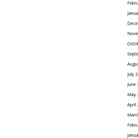
Febr
Janua
Dece
Nove
Octo
Sept
Augu
July 
June
May 
April
Marc
Febr
Janua