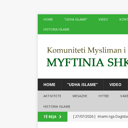
HOME
“UDHA ISLAME”
VIDEO
KONT
HISTORIA ISLAME
HOME
“UDHA ISLAME”
VIDEO
AKTIVITETE
MESAZHE
HYTBE
VAK
HISTORIA ISLAME
[ 27/07/2026 ]
Imami nga Dagistan
TË REJA
[ 24/07/2026 ]
Në xhamitë e Shko