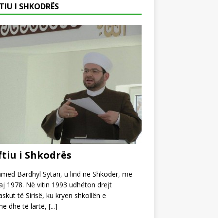
TIU I SHKODRËS
tiu i Shkodrës
ed Bardhyl Sytari, u lind në Shkodër, më
j 1978. Në vitin 1993 udhëton drejt
kut të Sirisë, ku kryen shkollën e
e dhe të lartë,
[...]