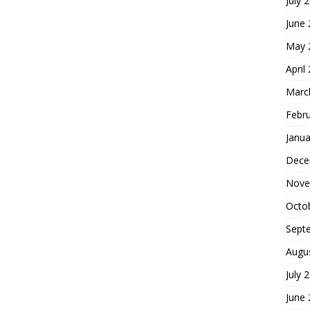
July 
June
May 
April
Marc
Febr
Janua
Dece
Nove
Octo
Sept
Augu
July 
June