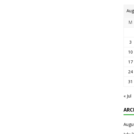
Aug
M
3
10
17
24
31
« Jul
ARC
Augu