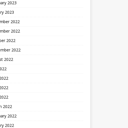
uary 2023
ry 2023
mber 2022
mber 2022
ber 2022
ember 2022
st 2022
2022
 2022
2022
 2022
h 2022
uary 2022
ry 2022