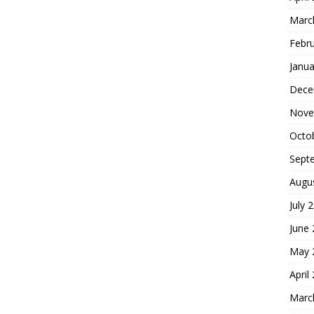
Marc
Febr
Janua
Dece
Nove
Octo
Sept
Augu
July 
June
May 
April
Marc