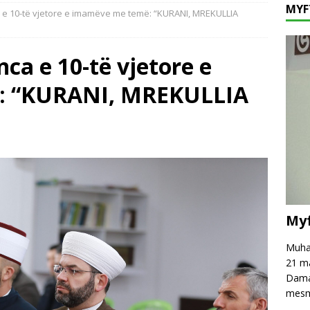
MYF
 e 10-të vjetore e imamëve me temë: “KURANI, MREKULLIA
fé të njëpasnjëshme në të njëjtin vend, në zemër të Damaskut!
ca e 10-të vjetore e
hpreh falënderim dhe mirënjohje për z. Astrit Rexhepi
VAKËF
: “KURANI, MREKULLIA
 mesazh kundër keqpërdorimit të termave të besimit dhe fesë!
Myf
Muham
21 ma
Damas
mesm