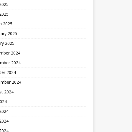
2025
 2025
h 2025
uary 2025
ry 2025
mber 2024
mber 2024
ber 2024
ember 2024
st 2024
2024
 2024
2024
 2024