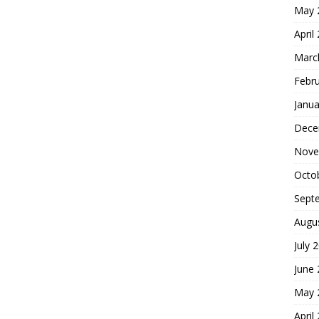
May 
April
Marc
Febr
Janua
Dece
Nove
Octo
Sept
Augu
July 
June
May 
April