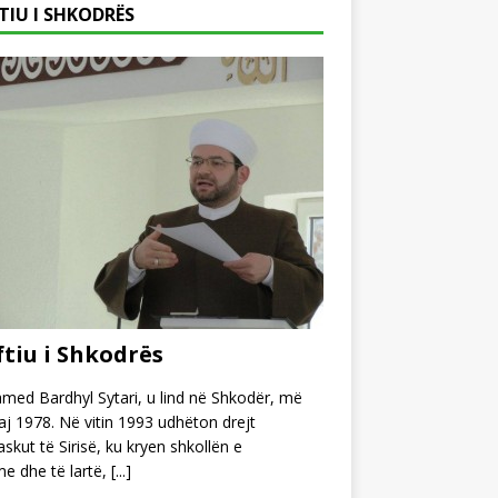
TIU I SHKODRËS
tiu i Shkodrës
ed Bardhyl Sytari, u lind në Shkodër, më
j 1978. Në vitin 1993 udhëton drejt
kut të Sirisë, ku kryen shkollën e
e dhe të lartë,
[...]