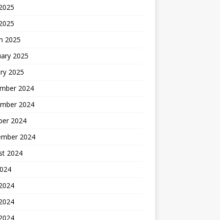
2025
 2025
h 2025
uary 2025
ry 2025
mber 2024
mber 2024
ber 2024
ember 2024
st 2024
2024
 2024
2024
 2024