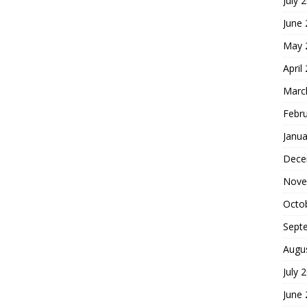
July 
June
May 
April
Marc
Febr
Janua
Dece
Nove
Octo
Sept
Augu
July 
June