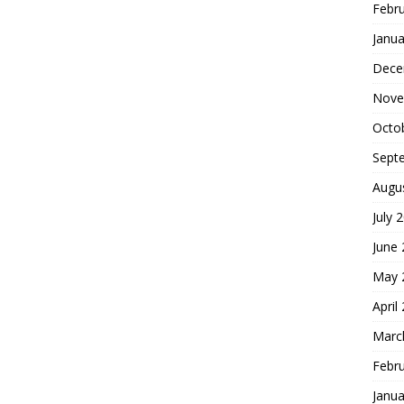
Febr
Janua
Dece
Nove
Octo
Sept
Augu
July 
June
May 
April
Marc
Febr
Janua