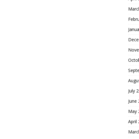
Marc
Febr
Janua
Dece
Nove
Octo
Sept
Augu
July 
June
May 
April
Marc