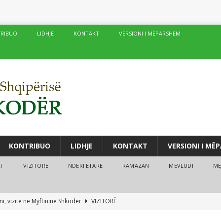
RIBUO
LIDHJE
KONTAKT
VERSIONI I MËPARSHËM
KONTRIBUO
LIDHJE
KONTAKT
VERSIONI I MË
ËF
VIZITORË
NDËRFETARE
RAMAZAN
MEVLUDI
ME
i, vizitë në Myftininë Shkodër
VIZITORË
drës vijojnë me sukses kurset verore
MEJTEPET