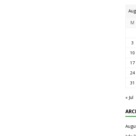
Aug
M
3
10
17
24
31
« Jul
ARC
Augu