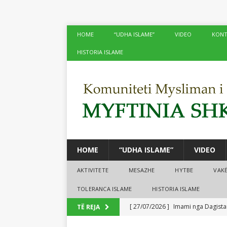
HOME
“UDHA ISLAME”
VIDEO
KONT
HISTORIA ISLAME
HOME
“UDHA ISLAME”
VIDEO
AKTIVITETE
MESAZHE
HYTBE
VAK
TOLERANCA ISLAME
HISTORIA ISLAME
[ 27/07/2026 ]
Imami nga Dagistan
TË REJA
[ 24/07/2026 ]
Në xhamitë e Shko