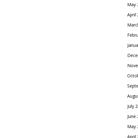
May 
April
Marc
Febr
Janua
Dece
Nove
Octo
Sept
Augu
July 
June
May 
April