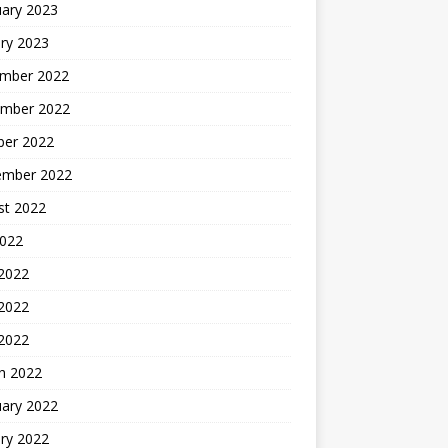
uary 2023
ry 2023
mber 2022
mber 2022
ber 2022
ember 2022
st 2022
2022
 2022
2022
 2022
h 2022
uary 2022
ry 2022