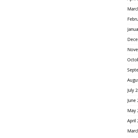
Marc
Febr
Janua
Dece
Nove
Octo
Sept
Augu
July 
June
May 
April
Marc