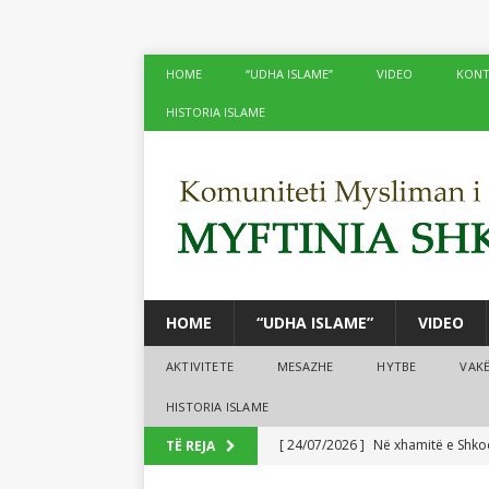
HOME
“UDHA ISLAME”
VIDEO
KONT
HISTORIA ISLAME
HOME
“UDHA ISLAME”
VIDEO
AKTIVITETE
MESAZHE
HYTBE
VAK
HISTORIA ISLAME
[ 24/07/2026 ]
Në xhamitë e Shko
TË REJA
[ 24/07/2026 ]
Tre mijë vjet dhe 