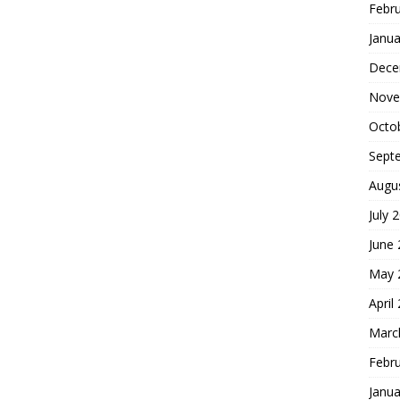
Febr
Janua
Dece
Nove
Octo
Sept
Augu
July 
June
May 
April
Marc
Febr
Janua