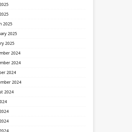
2025
 2025
h 2025
uary 2025
ry 2025
mber 2024
mber 2024
ber 2024
ember 2024
st 2024
2024
 2024
2024
 2024