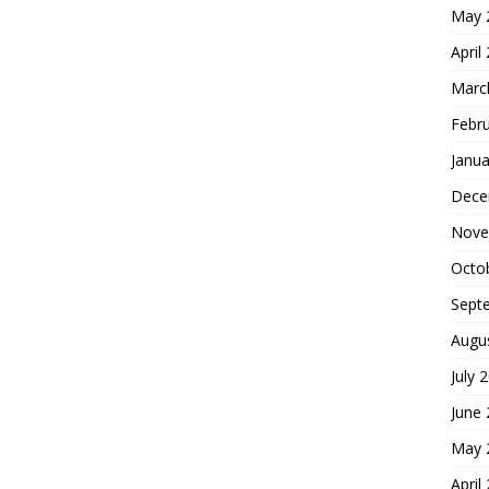
May 
April
Marc
Febr
Janua
Dece
Nove
Octo
Sept
Augu
July 
June
May 
April