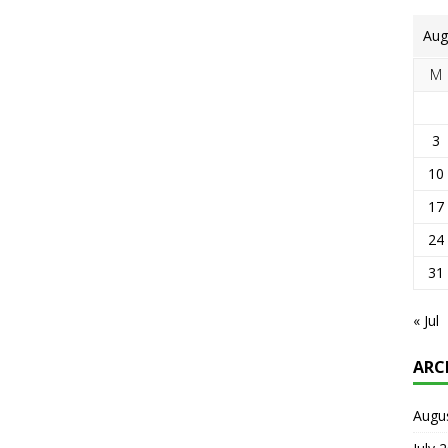
Aug
M
3
10
17
24
31
« Jul
ARC
Augu