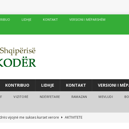
RIBUO
LIDHJE
KONTAKT
VERSIONI I MËPARSHËM
KONTRIBUO
LIDHJE
KONTAKT
VERSIONI I MË
ËF
VIZITORË
NDËRFETARE
RAMAZAN
MEVLUDI
BO
drës vijojnë me sukses kurset verore
AKTIVITETE
fé të njëpasnjëshme në të njëjtin vend, në zemër të Damaskut!