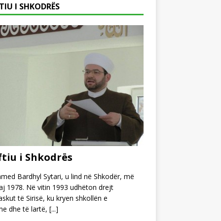
TIU I SHKODRËS
tiu i Shkodrës
ed Bardhyl Sytari, u lind në Shkodër, më
j 1978. Në vitin 1993 udhëton drejt
kut të Sirisë, ku kryen shkollën e
e dhe të lartë,
[...]