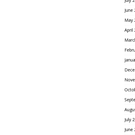
July 
June
May 
April
Marc
Febr
Janua
Dece
Nove
Octo
Sept
Augu
July 
June