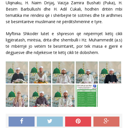
Ulqinaku, H. Naim Drijaj, Vaizja Zamira Bushati (Puka), H.
Besim Barbullushi dhe H. Adil Cukali, hodhën dritën mbi
tematika me rëndësi që i shërbejnë të sotmes dhe të ardhmes
së besimtarëve muslimanë në përditshmërinë e tyre.
Myftinia Shkodër lutet e shpreson që nëpërmjet këtij cikli
ligjëratash, mirësia, drita dhe shembulli i Hz. Muhammedit (a.s)
të mbërrijë jo vetëm te besimtarët, por tek masa e gjerë e
dëgjuesve dhe ndjekësve të këtij cikli të dobishëm.