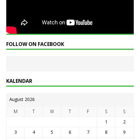
FOLLOW ON FACEBOOK
KALENDAR
August 2026
M
T
W
T
F
S
S
1
2
3
4
5
6
7
8
9