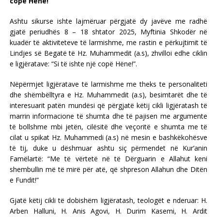
copë Hëne!”
Ashtu sikurse ishte lajmëruar përgjatë dy javëve me radhë
gjatë periudhës 8 – 18 shtator 2025, Myftinia Shkodër në
kuadër të aktiviteteve të larmishme, me rastin e përkujtimit të
Lindjes së Begatë të Hz. Muhammedit (a.s), zhvilloi edhe ciklin
e ligjëratave: “Si të ishte një copë Hëne!”.
Nëpërmjet ligjëratave të larmishme me theks te personaliteti
dhe shëmbëlltyra e Hz. Muhammedit (a.s), besimtarët dhe të
interesuarit patën mundësi që përgjatë këtij cikli ligjëratash të
marrin informacione të shumta dhe të pajisen me argumente
të bollshme mbi jetën, cilësitë dhe veçoritë e shumta me të
cilat u spikat Hz. Muhammedi (a.s) në mesin e bashkëkohësve
të tij, duke u dëshmuar ashtu siç përmendet në Kur’anin
Famëlartë: “Me të vërtetë në të Dërguarin e Allahut keni
shembullin më të mirë për atë, që shpreson Allahun dhe Ditën
e Fundit!”
Gjatë këtij cikli të dobishëm ligjëratash, teologët e nderuar: H.
Arben Halluni, H. Anis Agovi, H. Durim Kasemi, H. Ardit