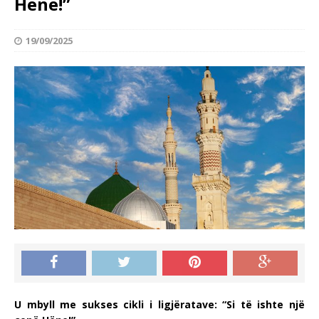
Hëne!”
19/09/2025
U mbyll me sukses cikli i ligjëratave: “Si të ishte një