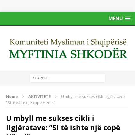
MENU
Home
AKTIVITETE
U mbyll me sukses cikli i ligjëratave:
“Si të ishte një copë Hëne!”
U mbyll me sukses cikli i
ligjëratave: “Si të ishte një copë