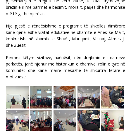
pjesëmarrjen e rregullt në këto kurse, të cilat frymëzojnë
brezin e ri me parimet e besimit, moralit, paqes dhe harmonisë
më të gjithë njerëzit.
Një pjesë e rëndësishme e programit të shkollës dimërore
kanë qenë edhe vizitat edukative në xhamitë e Anës së Malit,
konkretisht në xhamitë e Shtufit, Muriqanit, Velinaj, Alimetajt
dhe Zuesit.
Përmes këtyre vizitave, nxënësit, nën drejtimin e imamëve
përkatës, janë njohur me historikun e xhamive, rolin e tyre në
komunitet dhe kanë marrë mesazhe të shkurtra fetare e
motivuese.