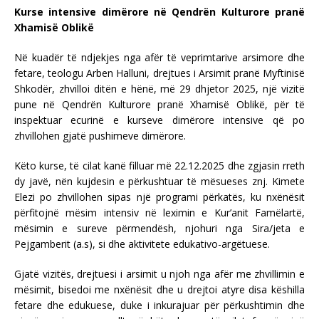
Kurse intensive dimërore në Qendrën Kulturore pranë
Xhamisë Oblikë
Në kuadër të ndjekjes nga afër të veprimtarive arsimore dhe
fetare, teologu Arben Halluni, drejtues i Arsimit pranë Myftinisë
Shkodër, zhvilloi ditën e hënë, më 29 dhjetor 2025, një vizitë
pune në Qendrën Kulturore pranë Xhamisë Oblikë, për të
inspektuar ecurinë e kurseve dimërore intensive që po
zhvillohen gjatë pushimeve dimërore.
Këto kurse, të cilat kanë filluar më 22.12.2025 dhe zgjasin rreth
dy javë, nën kujdesin e përkushtuar të mësueses znj. Kimete
Elezi po zhvillohen sipas një programi përkatës, ku nxënësit
përfitojnë mësim intensiv në leximin e Kur’anit Famëlartë,
mësimin e sureve përmendësh, njohuri nga Sira/jeta e
Pejgamberit (a.s), si dhe aktivitete edukativo-argëtuese.
Gjatë vizitës, drejtuesi i arsimit u njoh nga afër me zhvillimin e
mësimit, bisedoi me nxënësit dhe u drejtoi atyre disa këshilla
fetare dhe edukuese, duke i inkurajuar për përkushtimin dhe