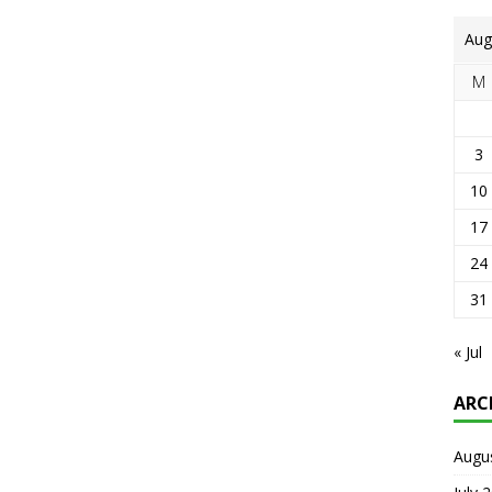
Aug
M
3
10
17
24
31
« Jul
ARC
Augu