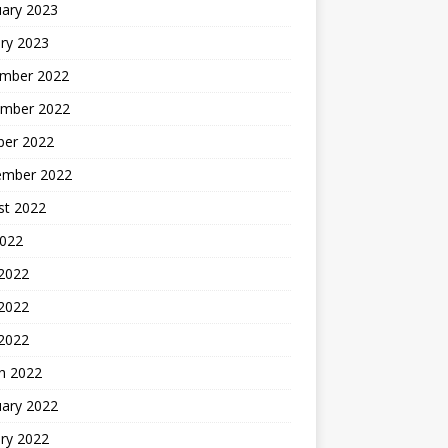
uary 2023
ry 2023
mber 2022
mber 2022
ber 2022
ember 2022
st 2022
2022
 2022
2022
 2022
h 2022
uary 2022
ry 2022