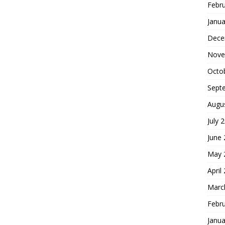
Febr
Janua
Dece
Nove
Octo
Sept
Augu
July 
June
May 
April
Marc
Febr
Janua