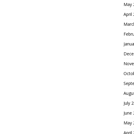
May 
April
Marc
Febr
Janua
Dece
Nove
Octo
Sept
Augu
July 
June
May 
April