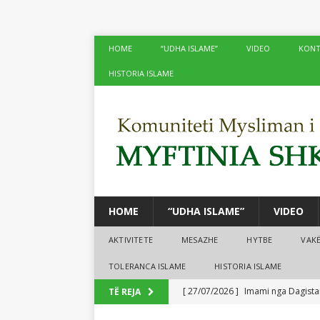
HOME
“UDHA ISLAME”
VIDEO
KONT
HISTORIA ISLAME
HOME
“UDHA ISLAME”
VIDEO
AKTIVITETE
MESAZHE
HYTBE
VAK
TOLERANCA ISLAME
HISTORIA ISLAME
[ 27/07/2026 ]
Imami nga Dagistan
TË REJA
[ 24/07/2026 ]
Në xhamitë e Shko