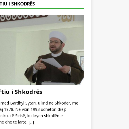
TIU I SHKODRËS
tiu i Shkodrës
ed Bardhyl Sytari, u lind në Shkodër, më
j 1978. Në vitin 1993 udhëton drejt
kut të Sirisë, ku kryen shkollën e
e dhe të lartë,
[...]