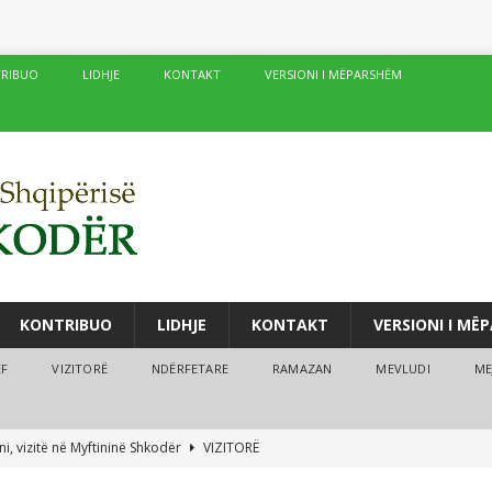
RIBUO
LIDHJE
KONTAKT
VERSIONI I MËPARSHËM
KONTRIBUO
LIDHJE
KONTAKT
VERSIONI I MË
ËF
VIZITORË
NDËRFETARE
RAMAZAN
MEVLUDI
ME
i, vizitë në Myftininë Shkodër
VIZITORË
drës vijojnë me sukses kurset verore
MEJTEPET