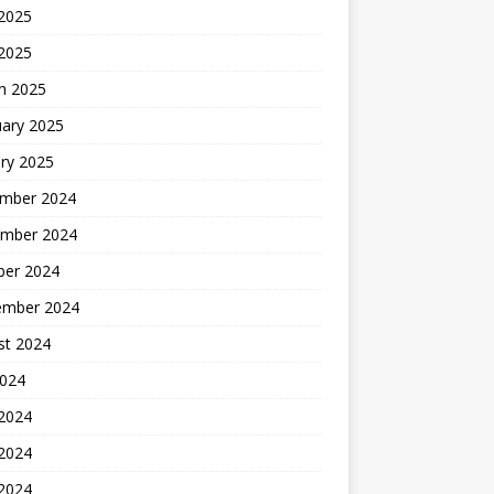
2025
 2025
h 2025
uary 2025
ry 2025
mber 2024
mber 2024
ber 2024
ember 2024
st 2024
2024
 2024
2024
 2024