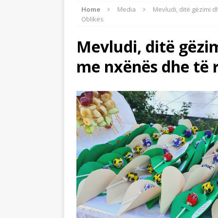
Home
Media
Mevludi, ditë gëzimi 
[ 24/07/2026 ]
Tre mijë vjet dhe 
Oblikës
BOTA ISLAME
Mevludi, ditë gëz
[ 22/07/2026 ]
Myftinia Shkodër s
me nxënës dhe të r
[ 06/08/2026 ]
Myftiu i Shkodrës,
AKTUALITET