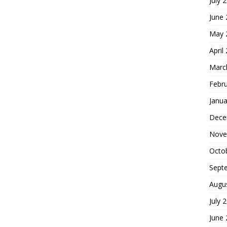
July 
June
May 
April
Marc
Febr
Janua
Dece
Nove
Octo
Sept
Augu
July 
June