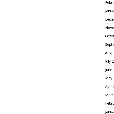
Febr
Janua
Dece
Nove
Octo
Sept
Augu
July 
June
May 
April
Marc
Febr
Janua