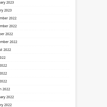
uary 2023
ry 2023
mber 2022
mber 2022
ber 2022
ember 2022
st 2022
2022
 2022
2022
 2022
h 2022
uary 2022
ry 2022