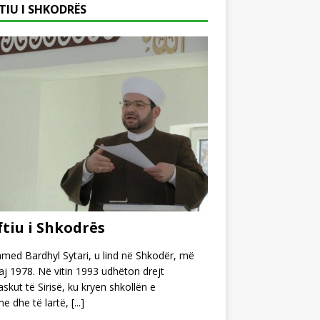
TIU I SHKODRËS
tiu i Shkodrës
ed Bardhyl Sytari, u lind në Shkodër, më
j 1978. Në vitin 1993 udhëton drejt
kut të Sirisë, ku kryen shkollën e
e dhe të lartë,
[...]