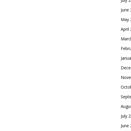
July 
June
May 
April
Marc
Febr
Janua
Dece
Nove
Octo
Sept
Augu
July 
June