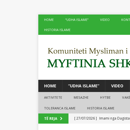
HOME
“UDHA ISLAME”
VIDEO
KONT
HISTORIA ISLAME
HOME
“UDHA ISLAME”
VIDEO
AKTIVITETE
MESAZHE
HYTBE
VAK
TOLERANCA ISLAME
HISTORIA ISLAME
[ 27/07/2026 ]
Imami nga Dagistan
TË REJA
[ 24/07/2026 ]
Në xhamitë e Shko