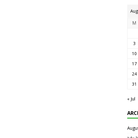
Aug
M
3
10
17
24
31
« Jul
ARC
Augu