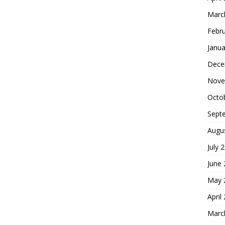
Marc
Febr
Janua
Dece
Nove
Octo
Sept
Augu
July 
June
May 
April
Marc