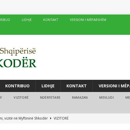
RIBUO
LIDHJE
KONTAKT
VERSIONI I MËPARSHËM
KONTRIBUO
LIDHJE
KONTAKT
VERSIONI I MË
ËF
VIZITORË
NDËRFETARE
RAMAZAN
MEVLUDI
ME
i, vizitë në Myftininë Shkodër
VIZITORË
drës vijojnë me sukses kurset verore
MEJTEPET