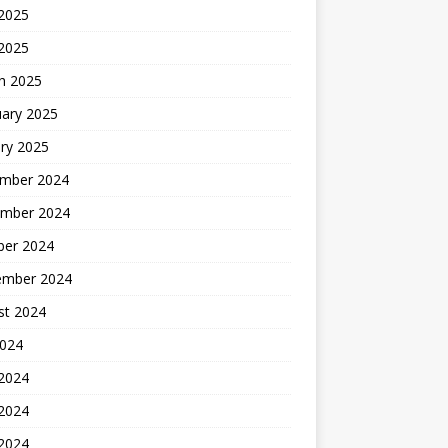
2025
 2025
h 2025
uary 2025
ry 2025
mber 2024
mber 2024
ber 2024
ember 2024
st 2024
2024
 2024
2024
 2024