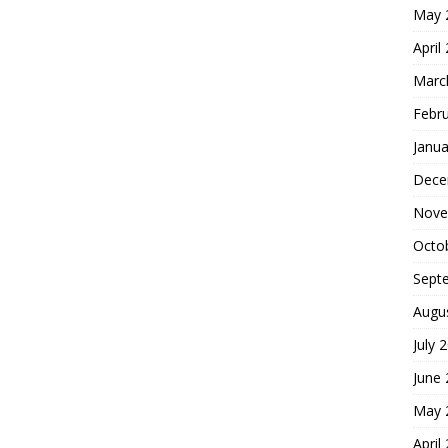
May 
April
Marc
Febr
Janua
Dece
Nove
Octo
Sept
Augu
July 
June
May 
April