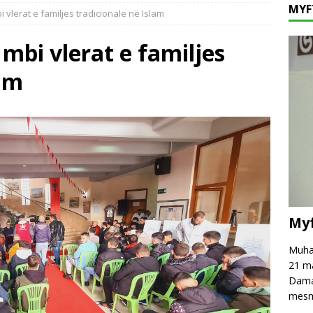
MYF
vlerat e familjes tradicionale në Islam
fé të njëpasnjëshme në të njëjtin vend, në zemër të Damaskut!
mbi vlerat e familjes
hpreh falënderim dhe mirënjohje për z. Astrit Rexhepi
VAKËF
lam
 mesazh kundër keqpërdorimit të termave të besimit dhe fesë!
Myf
Muham
21 ma
Damas
mesm