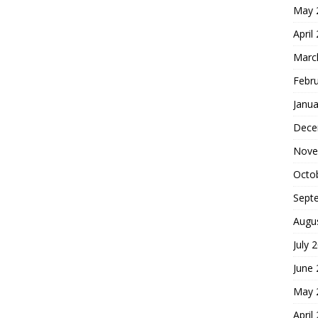
May 
April
Marc
Febr
Janua
Dece
Nove
Octo
Sept
Augu
July 
June
May 
April