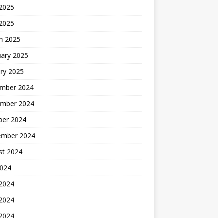
2025
 2025
h 2025
uary 2025
ry 2025
mber 2024
mber 2024
ber 2024
ember 2024
st 2024
2024
 2024
2024
 2024