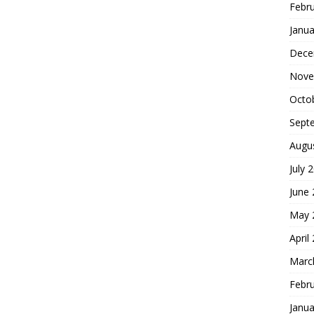
Febr
Janua
Dece
Nove
Octo
Sept
Augu
July 
June
May 
April
Marc
Febr
Janua