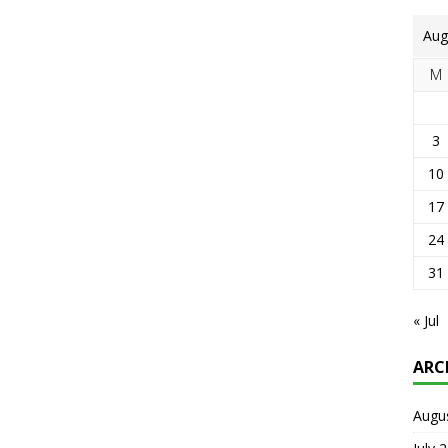
Aug
M
3
10
17
24
31
« Jul
ARC
Augu