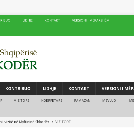
RIBUO
LIDHJE
KONTAKT
VERSIONI I MËPARSHËM
KONTRIBUO
LIDHJE
KONTAKT
VERSIONI I MË
ËF
VIZITORË
NDËRFETARE
RAMAZAN
MEVLUDI
ME
i, vizitë në Myftininë Shkodër
VIZITORË
drës vijojnë me sukses kurset verore
MEJTEPET