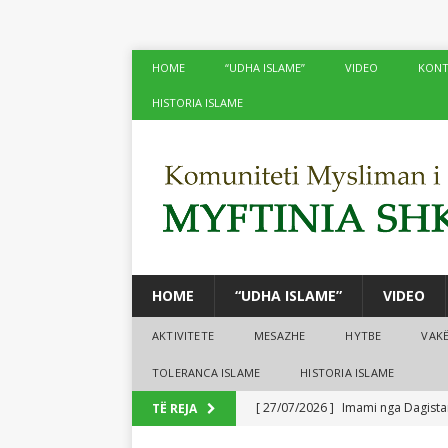
HOME
“UDHA ISLAME”
VIDEO
KONT
HISTORIA ISLAME
HOME
“UDHA ISLAME”
VIDEO
AKTIVITETE
MESAZHE
HYTBE
VAK
TOLERANCA ISLAME
HISTORIA ISLAME
[ 27/07/2026 ]
Imami nga Dagistan
TË REJA
[ 24/07/2026 ]
Në xhamitë e Shko