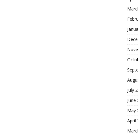
Marc
Febr
Janua
Dece
Nove
Octo
Sept
Augu
July 
June
May 
April
Marc