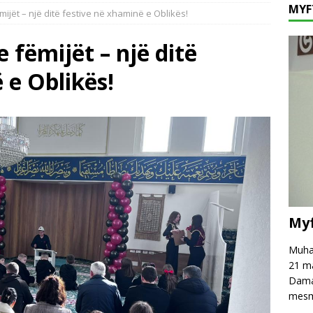
MYF
mijët – një ditë festive në xhaminë e Oblikës!
fé të njëpasnjëshme në të njëjtin vend, në zemër të Damaskut!
 fëmijët – një ditë
hpreh falënderim dhe mirënjohje për z. Astrit Rexhepi
VAKËF
 e Oblikës!
 mesazh kundër keqpërdorimit të termave të besimit dhe fesë!
Myf
Muham
21 ma
Damas
mesm