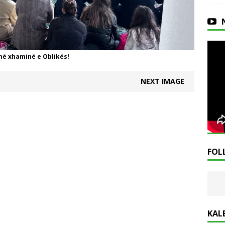
 në xhaminë e Oblikës!
NEXT IMAGE
FOL
KAL