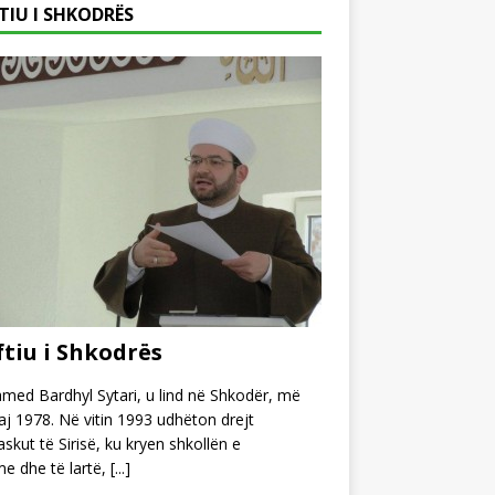
TIU I SHKODRËS
tiu i Shkodrës
ed Bardhyl Sytari, u lind në Shkodër, më
j 1978. Në vitin 1993 udhëton drejt
kut të Sirisë, ku kryen shkollën e
e dhe të lartë,
[...]