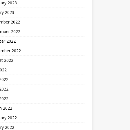
uary 2023
ry 2023
mber 2022
mber 2022
ber 2022
ember 2022
st 2022
2022
 2022
2022
 2022
h 2022
uary 2022
ry 2022