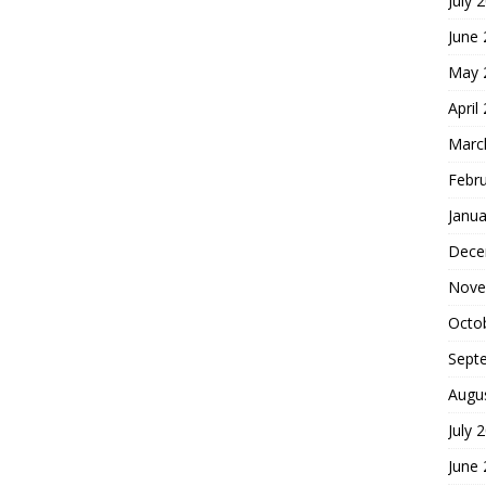
July 
June
May 
April
Marc
Febr
Janua
Dece
Nove
Octo
Sept
Augu
July 
June