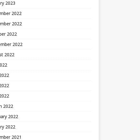
ry 2023
mber 2022
mber 2022
ber 2022
ember 2022
st 2022
2022
 2022
2022
 2022
h 2022
uary 2022
ry 2022
mber 2021