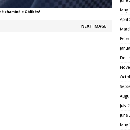
June
May 
 në xhaminë e Oblikës!
April
NEXT IMAGE
Marc
Febr
Janua
Dece
Nove
Octo
Sept
Augu
July 
June
May 