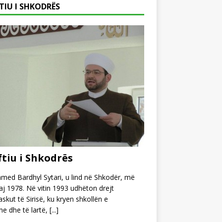
TIU I SHKODRËS
tiu i Shkodrës
ed Bardhyl Sytari, u lind në Shkodër, më
j 1978. Në vitin 1993 udhëton drejt
kut të Sirisë, ku kryen shkollën e
e dhe të lartë,
[...]