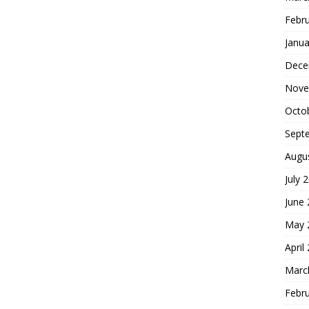
Febr
Janua
Dece
Nove
Octo
Sept
Augu
July 
June
May 
April
Marc
Febr