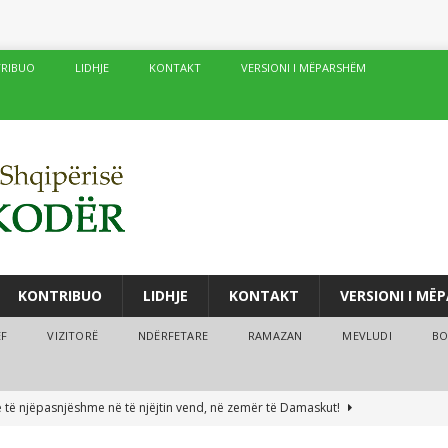
RIBUO
LIDHJE
KONTAKT
VERSIONI I MËPARSHËM
KONTRIBUO
LIDHJE
KONTAKT
VERSIONI I MË
ËF
VIZITORË
NDËRFETARE
RAMAZAN
MEVLUDI
BO
fé të njëpasnjëshme në të njëjtin vend, në zemër të Damaskut!