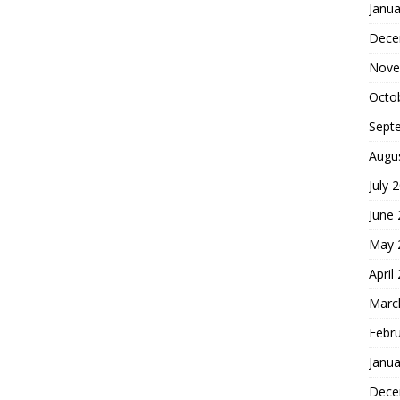
Janua
Dece
Nove
Octo
Sept
Augu
July 
June
May 
April
Marc
Febr
Janua
Dece