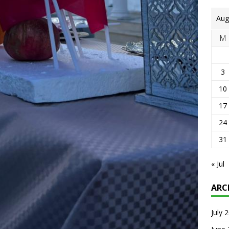
Aug
M
3
10
17
24
31
« Jul
ARC
July 