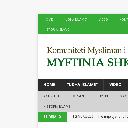
HOME
“UDHA ISLAME”
VIDEO
KONT
HISTORIA ISLAME
HOME
“UDHA ISLAME”
VIDEO
AKTIVITETE
MESAZHE
HYTBE
VAK
HISTORIA ISLAME
[ 24/07/2026 ]
Tre mijë vjet dhe 
TË REJA
BOTA ISLAME