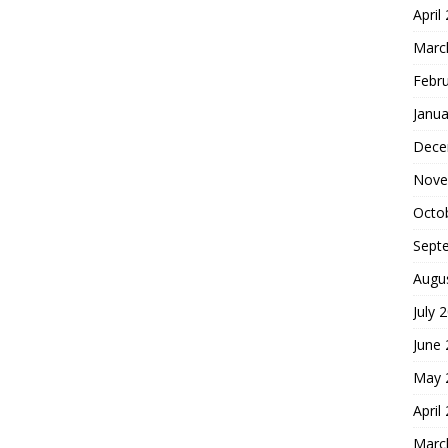
April
Marc
Febr
Janua
Dece
Nove
Octo
Sept
Augu
July 
June
May 
April
Marc