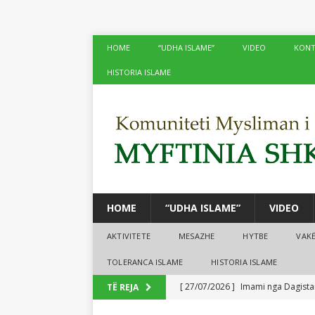
HOME
“UDHA ISLAME”
VIDEO
KONT
HISTORIA ISLAME
HOME
“UDHA ISLAME”
VIDEO
AKTIVITETE
MESAZHE
HYTBE
VAK
TOLERANCA ISLAME
HISTORIA ISLAME
[ 27/07/2026 ]
Imami nga Dagistan
TË REJA
[ 24/07/2026 ]
Në xhamitë e Shko