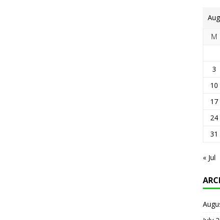
Aug
M
3
10
17
24
31
« Jul
ARC
Augu