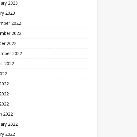
uary 2023
ry 2023
mber 2022
mber 2022
ber 2022
ember 2022
st 2022
2022
 2022
2022
 2022
h 2022
uary 2022
ry 2022