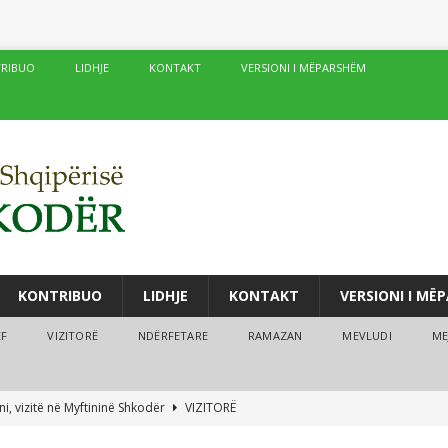
RIBUO
LIDHJE
KONTAKT
VERSIONI I MËPARSHËM
KONTRIBUO
LIDHJE
KONTAKT
VERSIONI I MË
ËF
VIZITORË
NDËRFETARE
RAMAZAN
MEVLUDI
ME
i, vizitë në Myftininë Shkodër
VIZITORË
drës vijojnë me sukses kurset verore
MEJTEPET