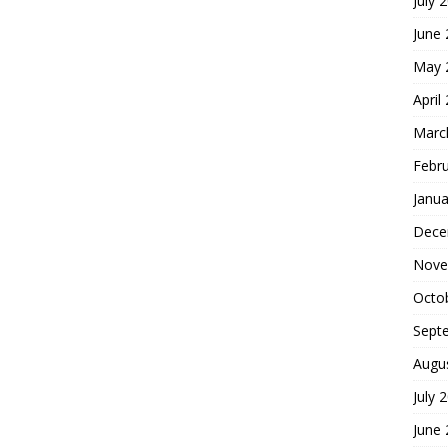
July 
June
May 
April
Marc
Febr
Janua
Dece
Nove
Octo
Sept
Augu
July 
June