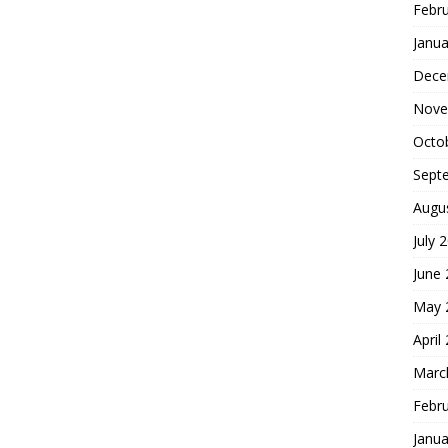
Febr
Janua
Dece
Nove
Octo
Sept
Augu
July 
June
May 
April
Marc
Febr
Janua