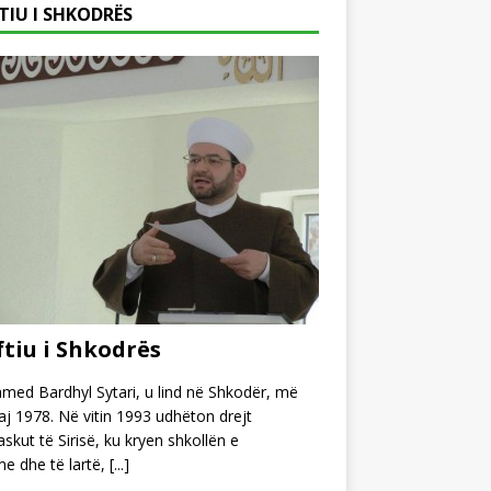
TIU I SHKODRËS
tiu i Shkodrës
ed Bardhyl Sytari, u lind në Shkodër, më
j 1978. Në vitin 1993 udhëton drejt
kut të Sirisë, ku kryen shkollën e
e dhe të lartë,
[...]