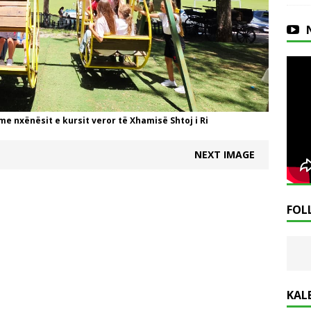
 nxënësit e kursit veror të Xhamisë Shtoj i Ri
NEXT IMAGE
FOL
KAL