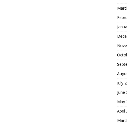
Marc
Febr
Janua
Dece
Nove
Octo
Sept
Augu
July 
June
May 
April
Marc