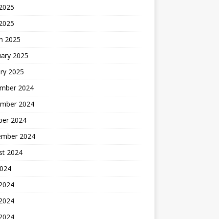
2025
 2025
h 2025
uary 2025
ry 2025
mber 2024
mber 2024
ber 2024
ember 2024
st 2024
2024
 2024
2024
 2024