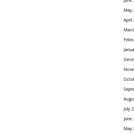
June
May 
April
Marc
Febr
Janua
Dece
Nove
Octo
Sept
Augu
July 
June
May 