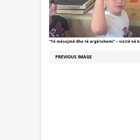
“Të mësojmë dhe të argëtohemi” – vizitë në k
PREVIOUS IMAGE