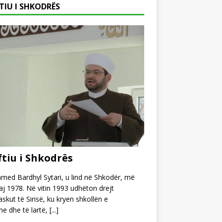
TIU I SHKODRËS
tiu i Shkodrës
ed Bardhyl Sytari, u lind në Shkodër, më
j 1978. Në vitin 1993 udhëton drejt
kut të Sirisë, ku kryen shkollën e
e dhe të lartë,
[...]