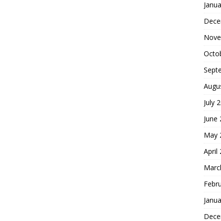
Janua
Dece
Nove
Octo
Sept
Augu
July 
June
May 
April
Marc
Febr
Janua
Dece