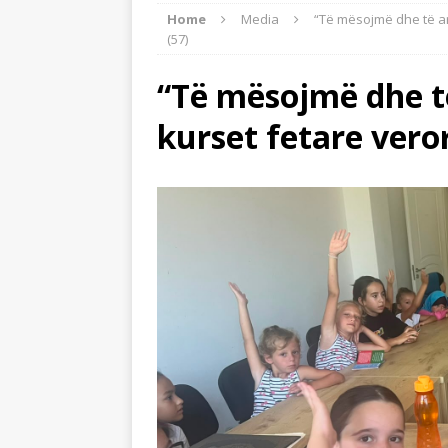
Home
Media
“Të mësojmë dhe të ar
BOTA ISLAME
(57)
[ 22/07/2026 ]
Myftinia Shkodër s
“Të mësojmë dhe të
[ 21/07/2026 ]
Myftiu takoi imamë
kurset fetare vero
[ 27/07/2026 ]
Imami nga Dagistan