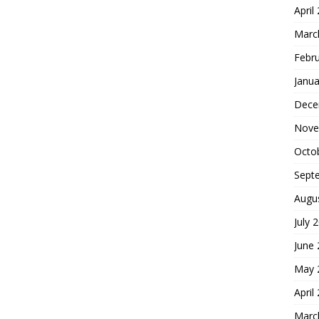
April
Marc
Febr
Janua
Dece
Nove
Octo
Sept
Augu
July 
June
May 
April
Marc