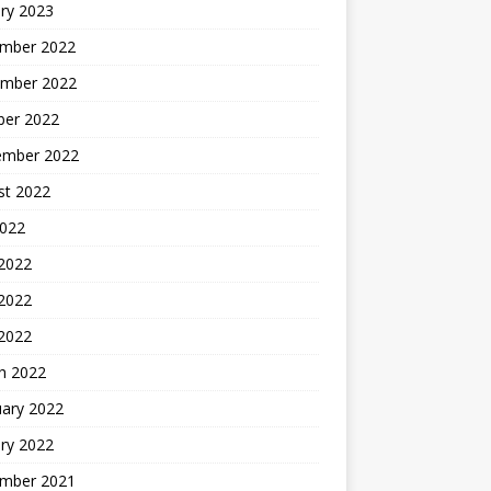
ry 2023
mber 2022
mber 2022
ber 2022
ember 2022
st 2022
2022
 2022
2022
 2022
h 2022
uary 2022
ry 2022
mber 2021