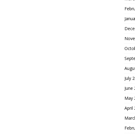
Febr
Janua
Dece
Nove
Octo
Sept
Augu
July 
June
May 
April
Marc
Febr