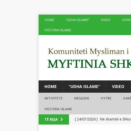
HOME
“UDHA ISLAME”
VIDEO
KONT
HISTORIA ISLAME
HOME
“UDHA ISLAME”
VIDEO
AKTIVITETE
MESAZHE
HYTBE
VAK
HISTORIA ISLAME
[ 24/07/2026 ]
Në xhamitë e Shko
TË REJA
[ 24/07/2026 ]
Tre mijë vjet dhe 