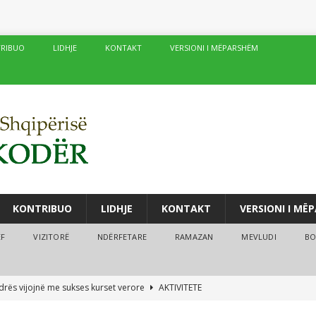
RIBUO
LIDHJE
KONTAKT
VERSIONI I MËPARSHËM
KONTRIBUO
LIDHJE
KONTAKT
VERSIONI I MË
ËF
VIZITORË
NDËRFETARE
RAMAZAN
MEVLUDI
BO
drës vijojnë me sukses kurset verore
AKTIVITETE
fé të njëpasnjëshme në të njëjtin vend, në zemër të Damaskut!