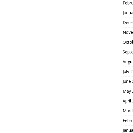
Febr
Janua
Dece
Nove
Octo
Sept
Augu
July 
June
May 
April
Marc
Febr
Janua