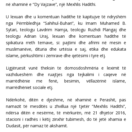
në xhaminë e “Dy Vajzave”, një Mexhlis Hadithi.
U lexuan dhe u komentuan hadithe të kapitujve të ndryshëm
nga Përmbledhja “Sahihul-Buhari”, ku Imam Muhamed B.
Sytari, teologu Lavdrim Hamja, teologu Ruzhdi Plangaj dhe
teologu Adrian Uraj, lexuan dhe komentuan hadithe të
spikatura rreth temave, si: pajtimi dhe afrimi në mesin e
muslimanëve, dituria dhe urtësia e saj, etika dhe edukata
islame, përkushtimi i zemrave dhe qetësimi i tyre etj.
Ligjëruesit vunë theksin te domosdoshmëria e leximit të
vazhdueshëm dhe ruajtjes nga tejkalimi i caqeve në
marrëdhënie me fenë, besimin, vëllazërinë islame,
marrëdhëniet sociale etj.
Ndërkohë, ditën e djeshme, në xhaminë e Perashit, pas
namazit të mesditës u zhvillua një tjetër “Mexhlis Hadithi”,
ndërsa ditën e nesërme, të mërkurën, më 21 dhjetor 2016,
stacioni i radhës i këtij zinxhir tubimesh, do të jetë xhamia e
Dudasit, për namaz të akshamit.