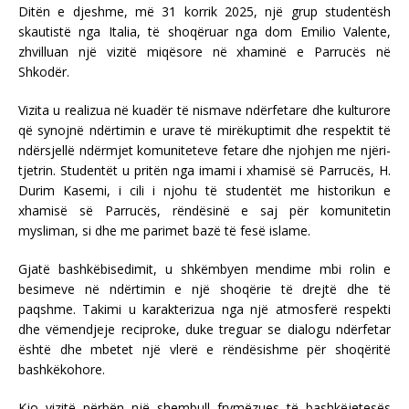
Ditën e djeshme, më 31 korrik 2025, një grup studentësh
skautistë nga Italia, të shoqëruar nga dom Emilio Valente,
zhvilluan një vizitë miqësore në xhaminë e Parrucës në
Shkodër.
Vizita u realizua në kuadër të nismave ndërfetare dhe kulturore
që synojnë ndërtimin e urave të mirëkuptimit dhe respektit të
ndërsjellë ndërmjet komuniteteve fetare dhe njohjen me njëri-
tjetrin. Studentët u pritën nga imami i xhamisë së Parrucës, H.
Durim Kasemi, i cili i njohu të studentët me historikun e
xhamisë së Parrucës, rëndësinë e saj për komunitetin
mysliman, si dhe me parimet bazë të fesë islame.
Gjatë bashkëbisedimit, u shkëmbyen mendime mbi rolin e
besimeve në ndërtimin e një shoqërie të drejtë dhe të
paqshme. Takimi u karakterizua nga një atmosferë respekti
dhe vëmendjeje reciproke, duke treguar se dialogu ndërfetar
është dhe mbetet një vlerë e rëndësishme për shoqëritë
bashkëkohore.
Kjo vizitë përbën një shembull frymëzues të bashkëjetesës