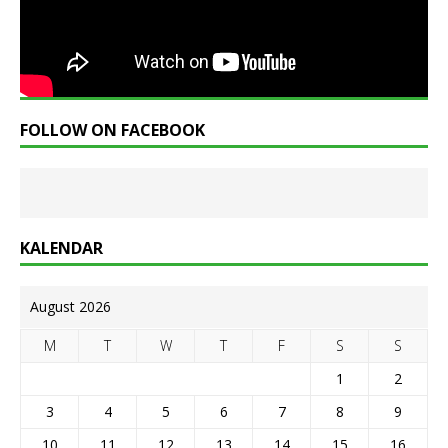
FOLLOW ON FACEBOOK
KALENDAR
August 2026
M
T
W
T
F
S
S
1
2
3
4
5
6
7
8
9
10
11
12
13
14
15
16