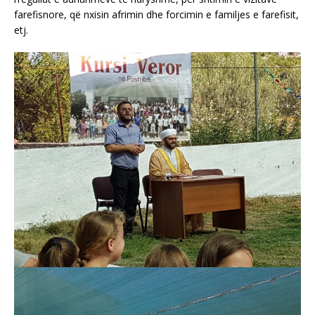
farefisnore, që nxisin afrimin dhe forcimin e familjes e farefisit,
etj.