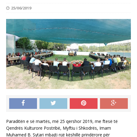
25/06/2019
Paraditën e së martës, më 25 qershor 2019, me ftesë të
Qendrës Kulturore Postribë, Myftiu i Shkodrës, Imam
Muhamed B. Sytari mbajti një këshillë prindërore për