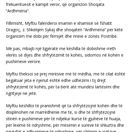
frekuentuesit e kampit veror, që organizon Shoqata
“Ardhmëria”.
Fillimisht, Myftiu falënderoi imamin e xhamisë së fshatit
Dragoç, z. Shkëlqim Sykaj dhe shoqatën “Ardhmëria” për këtë
organizim me dobi për fëmijët dhe rininë e zonës Postribë.
Më pas, mbajti një ligjëratë me këshilla të dobishme rreth
vlerës së dijes dhe shfrytëzimit të kohës, sidomos në kohën e
pushimeve verore.
Myftiu theksoi se prej mirësive më të mëdha, me të cilat është
begatuar jeta e njeriut është edhe udhëzimi i tij drejt
shfrytëzimit të kohës, për ta bërë atë mundësi lartësimi dhe
ngritjeje në jetë.
Myftiu këshilloi të pranishmit që ta shfrytëzojnë kohën dhe të
disiplinohen në marrëdhënie me të, si dhe të shfrytëzojnë
stinën e pushimeve për të ndjekur kurse të gjuhëve të huaja,
për lexime të ndryshme, për mësimin e sureve të shkurtra dhe
rregullat e adhurimeve të ndryshme, për shtimin e vizitave