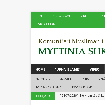
HOME
“UDHA ISLAME”
VIDEO
KONT
HISTORIA ISLAME
HOME
“UDHA ISLAME”
VIDEO
AKTIVITETE
MESAZHE
HYTBE
VAK
TOLERANCA ISLAME
HISTORIA ISLAME
[ 24/07/2026 ]
Në xhamitë e Shko
TË REJA
[ 24/07/2026 ]
Tre mijë vjet dhe 