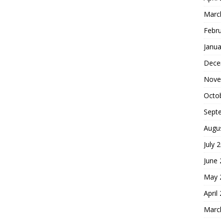
Marc
Febr
Janua
Dece
Nove
Octo
Sept
Augu
July 
June
May 
April
Marc