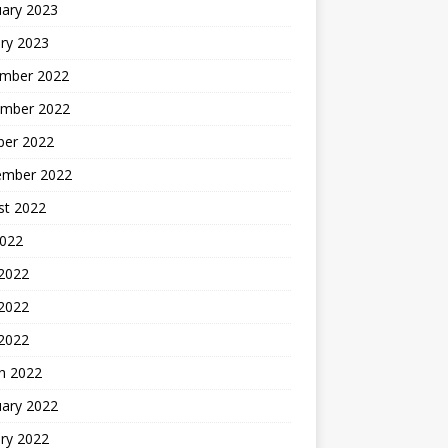
uary 2023
ry 2023
mber 2022
mber 2022
ber 2022
ember 2022
st 2022
2022
 2022
2022
 2022
h 2022
uary 2022
ry 2022