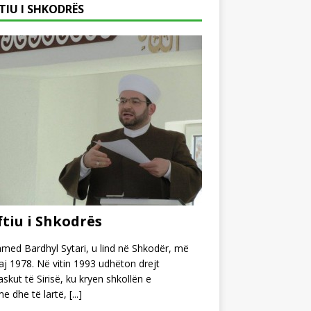
TIU I SHKODRËS
tiu i Shkodrës
ed Bardhyl Sytari, u lind në Shkodër, më
j 1978. Në vitin 1993 udhëton drejt
kut të Sirisë, ku kryen shkollën e
e dhe të lartë,
[...]