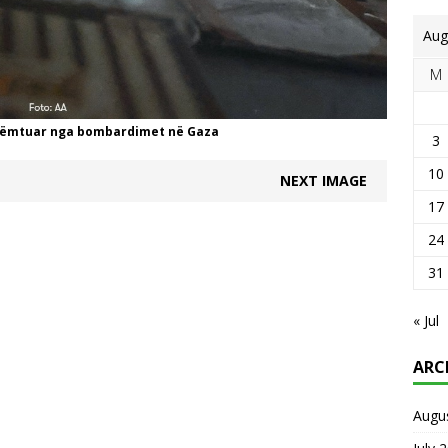
Aug
M
e dëmtuar nga bombardimet në Gaza
3
10
NEXT IMAGE
17
24
31
« Jul
ARC
Augu