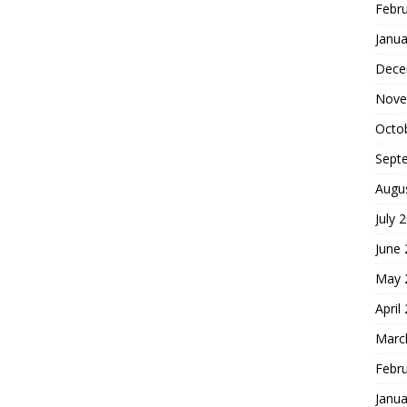
Febr
Janua
Dece
Nove
Octo
Sept
Augu
July 
June
May 
April
Marc
Febr
Janua