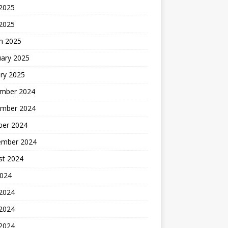
2025
 2025
h 2025
uary 2025
ry 2025
mber 2024
mber 2024
ber 2024
ember 2024
st 2024
2024
 2024
2024
 2024