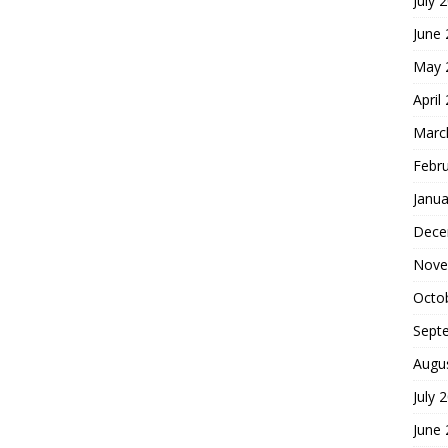
July 
June
May 
April
Marc
Febr
Janua
Dece
Nove
Octo
Sept
Augu
July 
June