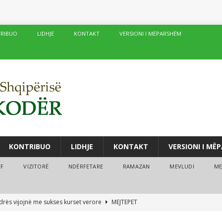
RIBUO
LIDHJE
KONTAKT
VERSIONI I MËPARSHËM
KONTRIBUO
LIDHJE
KONTAKT
VERSIONI I MË
ËF
VIZITORË
NDËRFETARE
RAMAZAN
MEVLUDI
ME
drës vijojnë me sukses kurset verore
MEJTEPET
fé të njëpasnjëshme në të njëjtin vend, në zemër të Damaskut!