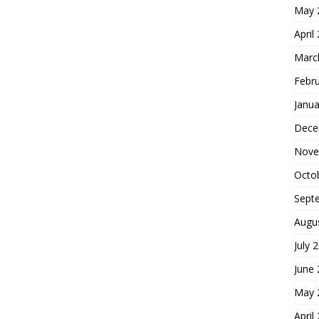
May 
April
Marc
Febr
Janua
Dece
Nove
Octo
Sept
Augu
July 
June
May 
April