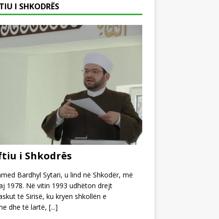
TIU I SHKODRËS
tiu i Shkodrës
ed Bardhyl Sytari, u lind në Shkodër, më
j 1978. Në vitin 1993 udhëton drejt
kut të Sirisë, ku kryen shkollën e
e dhe të lartë,
[...]