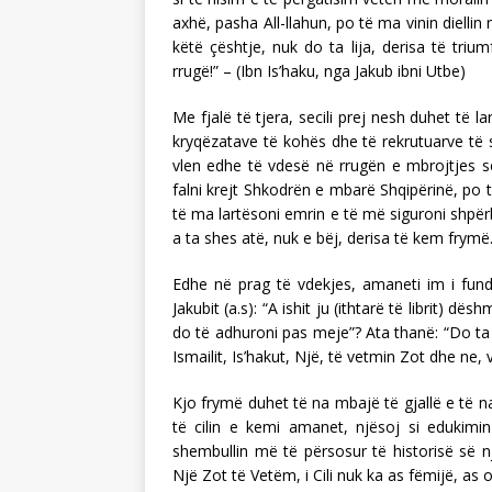
axhë, pasha All-llahun, po të ma vinin dielli
këtë çështje, nuk do ta lija, derisa të tri
rrugë!” – (Ibn Is’haku, nga Jakub ibni Utbe)
Me fjalë të tjera, secili prej nesh duhet të 
kryqëzatave të kohës dhe të rekrutuarve të së
vlen edhe të vdesë në rrugën e mbrojtjes së
falni krejt Shkodrën e mbarë Shqipërinë, p
të ma lartësoni emrin e të më siguroni shpërbl
a ta shes atë, nuk e bëj, derisa të kem frymë
Edhe në prag të vdekjes, amaneti im i fundi
Jakubit (a.s): “A ishit ju (ithtarë të librit) dë
do të adhuroni pas meje”? Ata thanë: “Do ta 
Ismailit, Is’hakut, Një, të vetmin Zot dhe ne, 
Kjo frymë duhet të na mbajë të gjallë e të n
të cilin e kemi amanet, njësoj si eduki
shembullin më të përsosur të historisë së 
Një Zot të Vetëm, i Cili nuk ka as fëmijë, as o