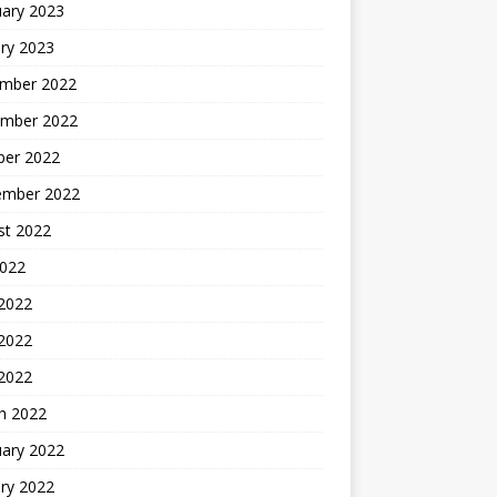
uary 2023
ry 2023
mber 2022
mber 2022
ber 2022
ember 2022
st 2022
2022
 2022
2022
 2022
h 2022
uary 2022
ry 2022