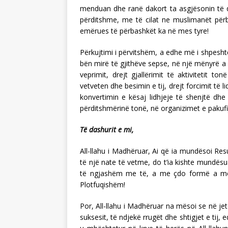
menduan dhe ranë dakort ta asgjësonin të dë
përditshme, me të cilat ne muslimanët përb
emërues të përbashkët ka në mes tyre!
Përkujtimi i përvitshëm, a edhe më i shpeshtë
bën mirë të gjithëve sepse, në një mënyrë a n
veprimit, drejt gjallërimit të aktivitetit to
vetveten dhe besimin e tij, drejt forcimit të
konvertimin e kësaj lidhjeje të shenjtë dh
përditshmërinë tonë, në organizimet e pakuf
Të dashurit e mi,
All-llahu i Madhëruar, Ai që ia mundësoi Resu
të një nate të vetme, do t’ia kishte mundësu
të ngjashëm me të, a me çdo formë a mënyrë
Plotfuqishëm!
Por, All-llahu i Madhëruar na mësoi se në je
suksesit, të ndjekë rrugët dhe shtigjet e ti