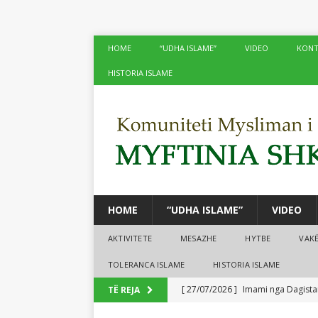
HOME
“UDHA ISLAME”
VIDEO
KONT
HISTORIA ISLAME
HOME
“UDHA ISLAME”
VIDEO
AKTIVITETE
MESAZHE
HYTBE
VAK
TOLERANCA ISLAME
HISTORIA ISLAME
[ 27/07/2026 ]
Imami nga Dagistan
TË REJA
[ 24/07/2026 ]
Në xhamitë e Shko