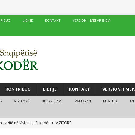
RIBUO
LIDHJE
KONTAKT
VERSIONI I MËPARSHËM
KONTRIBUO
LIDHJE
KONTAKT
VERSIONI I MË
ËF
VIZITORË
NDËRFETARE
RAMAZAN
MEVLUDI
ME
i, vizitë në Myftininë Shkodër
VIZITORË
drës vijojnë me sukses kurset verore
MEJTEPET