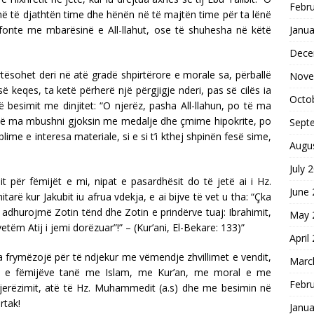
Febr
n në të djathtën time dhe hënën në të majtën time për ta lënë
umfonte me mbarësinë e All-llahut, ose të shuhesha në këtë
Janua
Dece
lartësohet deri në atë gradë shpirtërore e morale sa, përballë
Nove
 keqes, ta ketë përherë një përgjigje nderi, pas së cilës ia
Octo
 besimit me dinjitet: “O njerëz, pasha All-llahun, po të ma
o të ma mbushni gjoksin me medalje dhe çmime hipokrite, po
Sept
ime e interesa materiale, si e si t’i kthej shpinën fesë sime,
Augu
.
July 
t për fëmijët e mi, nipat e pasardhësit do të jetë ai i Hz.
June
shmitarë kur Jakubit iu afrua vdekja, e ai bijve të vet u tha: “Çka
adhurojmë Zotin tënd dhe Zotin e prindërve tuaj: Ibrahimit,
May 
vetëm Atij i jemi dorëzuar”!” – (Kur’ani, El-Bekare: 133)”
April
a frymëzojë për të ndjekur me vëmendje zhvillimet e vendit,
Marc
min e fëmijëve tanë me Islam, me Kur’an, me moral e me
Febr
njerëzimit, atë të Hz. Muhammedit (a.s) dhe me besimin në
rtak!
Janua