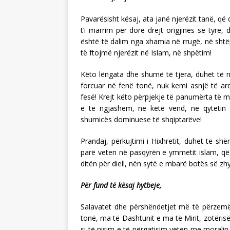
Pavarësisht kësaj, ata janë njerëzit tanë, që
t’i marrim për dore drejt origjinës së tyre, d
është të dalim nga xhamia në rrugë, në shtëpi
të ftojmë njerëzit në Islam, në shpëtim!
Këto lëngata dhe shumë të tjera, duhet të 
forcuar në fenë tonë, nuk kemi asnjë të ar
fesë! Krejt këto përpjekje të panumërta të mi
e të ngjashëm, në këtë vend, në qytetin 
shumicës dominuese të shqiptarëve!
Prandaj, përkujtimi i Hixhretit, duhet të shë
parë veten në pasqyrën e ymmetit islam, që
ditën për diell, nën sytë e mbarë botës së zhy
Për fund të kësaj hytbeje,
Salavatet dhe përshëndetjet më të përzemër
tonë, ma të Dashtunit e ma të Mirit, zotërisë
si të nisim e të përgatisim veten me moralin e