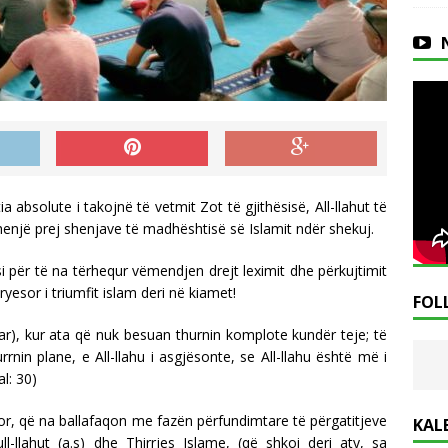
 absolute i takojnë të vetmit Zot të gjithësisë, All-llahut të
 shenjë prej shenjave të madhështisë së Islamit ndër shekuj.
 si për të na tërhequr vëmendjen drejt leximit dhe përkujtimit
ryesor i triumfit islam deri në kiamet!
FOL
uar), kur ata që nuk besuan thurnin komplote kundër teje; të
nin plane, e All-llahu i asgjësonte, se All-llahu është më i
al: 30)
r, që na ballafaqon me fazën përfundimtare të përgatitjeve
KAL
-llahut (a.s) dhe Thirrjes Islame, (që shkoi deri aty, sa