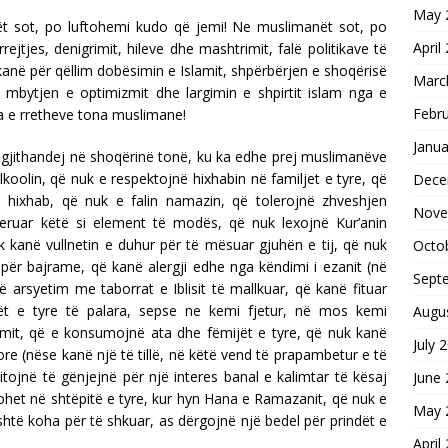
May 
ët sot, po luftohemi kudo që jemi! Ne muslimanët sot, po
April
jtjes, denigrimit, hileve dhe mashtrimit, falë politikave të
në për qëllim dobësimin e Islamit, shpërbërjen e shoqërisë
Marc
 mbytjen e optimizmit dhe largimin e shpirtit islam nga e
Febr
na e rretheve tona muslimane!
Janua
 gjithandej në shoqërinë tonë, ku ka edhe prej muslimanëve
oolin, që nuk e respektojnë hixhabin në familjet e tyre, që
Dece
 hixhab, që nuk e falin namazin, që tolerojnë zhveshjen
Nove
deruar këtë si element të modës, që nuk lexojnë Kur’anin
k kanë vullnetin e duhur për të mësuar gjuhën e tij, që nuk
Octo
ër bajrame, që kanë alergji edhe nga këndimi i ezanit (në
Sept
arsyetim me taborrat e Iblisit të mallkuar, që kanë fituar
t e tyre të palara, sepse ne kemi fjetur, në mos kemi
Augu
ramit, që e konsumojnë ata dhe fëmijët e tyre, që nuk kanë
July 
re (nëse kanë një të tillë, në këtë vend të prapambetur e të
tojnë të gënjejnë për një interes banal e kalimtar të kësaj
June
het në shtëpitë e tyre, kur hyn Hana e Ramazanit, që nuk e
May 
shtë koha për të shkuar, as dërgojnë një bedel për prindët e
April