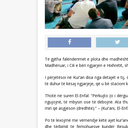
Të gjitha falënderimet e plota dhe madhështia
Madhëruar, i Cili e bëri ngjarjen e Hixhretit,
I përjetësoi në Kur’an disa nga detajet e tij,
të duhur të kësaj ngjarjeje, që u bë stacioni k
Thotë në suren El-Enfal: “Përkujto (o i dërg
ngujojnë, të mbysin ose të dëbojnë. Ata thurr
miri që asgjëson (dredhitë).” – (Kur’ani, El-Enf
Po të lexojmë me vëmendje këtë ajet kur’ano
dhe tërbimit të femohuesve kundër Resulull