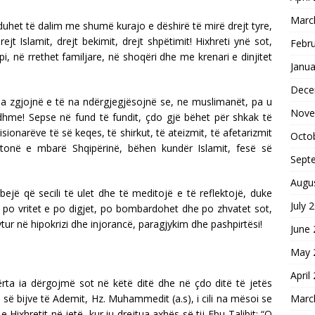
Marc
 duhet të dalim me shumë kurajo e dëshirë të mirë drejt tyre,
rejt Islamit, drejt bekimit, drejt shpëtimit! Hixhreti ynë sot,
Febr
, në rrethet familjare, në shoqëri dhe me krenari e dinjitet
Janua
Dece
na zgjojnë e të na ndërgjegjësojnë se, ne muslimanët, pa u
Nove
dhme! Sepse në fund të fundit, çdo gjë bëhet për shkak të
sionarëve të së keqes, të shirkut, të ateizmit, të afetarizmit
Octo
tonë e mbarë Shqipërinë, bëhen kundër Islamit, fesë së
Sept
Augu
rbejë që secili të ulet dhe të meditojë e të reflektojë, duke
July 
 po vritet e po digjet, po bombardohet dhe po zhvatet sot,
tur në hipokrizi dhe injorancë, paragjykim dhe pashpirtësi!
June
May 
April
ta ia dërgojmë sot në këtë ditë dhe në çdo ditë të jetës
 së bijve të Ademit, Hz. Muhammedit (a.s), i cili na mësoi se
Marc
 Hixhretit në jetë, kur iu drejtua axhës së tij Ebu Talibit: “O