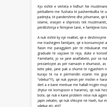
Kjo është e vërteta e hidhur! Ne musliman
përballemi me fushata të pashembullta të urre
padrejta, të pandershme dhe johumane, që ka
islame, vrasjen e shpresës tek muslimanët,
përditshmja e fëmijëve tanë, e familjeve to
A nuk është ky një realitet, që e dëshmojmë
me trashëgimi familjare, që e konsumojnë alk
flasin me paragjykim për të mbuluarat me
graduale të vajzave të reja, duke e konsi
Famëlartë, jo se janë analfabetë, por se nu
prezantojnë as për namazin e xhumasë, as p
këtë pikë, janë pak a shumë të ngjashëm në 
kurajo të na e përmendin ezanin me gojë
“vdekur”!?), që nuk pyesin për mishin e ha
dert a e kanë merituar me hallall rrogën mujo
zhytur në korrupsion e harame), që nuk hezi
bote, që nuk e kanë problem nëse nuk agjëro
japin zekatin, që nuk shkojnë në Haxh, kur ë
vdekur etj, etj!?