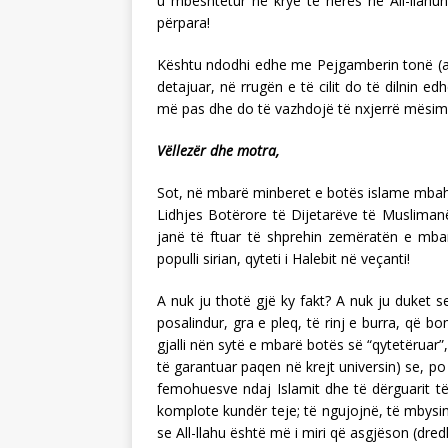
u mbështetur në krye të herës në All-llahu
përpara!
Kështu ndodhi edhe me Pejgamberin tonë (a.s), 
detajuar, në rrugën e të cilit do të dilnin e
më pas dhe do të vazhdojë të nxjerrë mësime
Vëllezër dhe motra,
Sot, në mbarë minberet e botës islame mbahe
Lidhjes Botërore të Dijetarëve të Muslimanëv
janë të ftuar të shprehin zemëratën e mbar
populli sirian, qyteti i Halebit në veçanti!
A nuk ju thotë gjë ky fakt? A nuk ju duket s
posalindur, gra e pleq, të rinj e burra, që 
gjalli nën sytë e mbarë botës së “qytetëruar”
të garantuar paqen në krejt universin) se, po
femohuesve ndaj Islamit dhe të dërguarit të 
komplote kundër teje; të ngujojnë, të mbysin 
se All-llahu është më i miri që asgjëson (dredhi