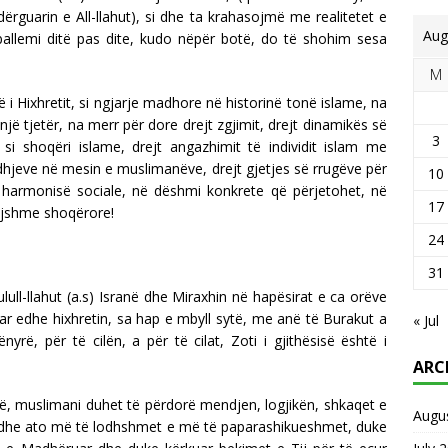
rguarin e All-llahut), si dhe ta krahasojmë me realitetet e
Aug
allemi ditë pas dite, kudo nëpër botë, do të shohim sesa
M
 i Hixhretit, si ngjarje madhore në historinë tonë islame, na
jë tjetër, na merr për dore drejt zgjimit, drejt dinamikës së
3
në si shoqëri islame, drejt angazhimit të individit islam me
 lidhjeve në mesin e muslimanëve, drejt gjetjes së rrugëve për
10
e harmonisë sociale, në dëshmi konkrete që përjetohet, në
17
ijshme shoqërore!
24
31
lull-llahut (a.s) Isranë dhe Miraxhin në hapësirat e ca orëve
ar edhe hixhretin, sa hap e mbyll sytë, me anë të Burakut a
« Jul
, për të cilën, a për të cilat, Zoti i gjithësisë është i
ARC
të, muslimani duhet të përdorë mendjen, logjikën, shkaqet e
Augu
j, edhe ato më të lodhshmet e më të paparashikueshmet, duke