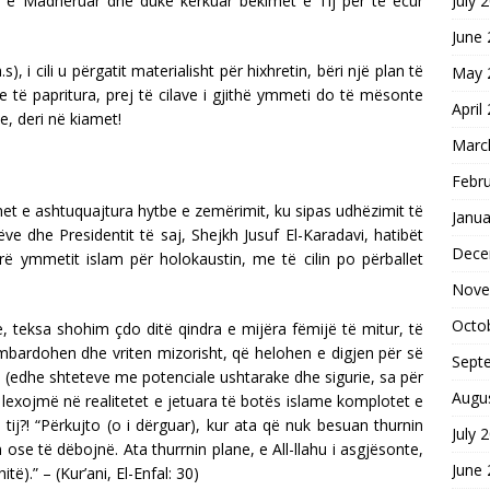
n e Madhëruar dhe duke kërkuar bekimet e Tij për të ecur
July 
June
i cili u përgatit materialisht për hixhretin, bëri një plan të
May 
dhe të papritura, prej të cilave i gjithë ymmeti do të mësonte
April
, deri në kiamet!
Marc
Febr
t e ashtuquajtura hytbe e zemërimit, ku sipas udhëzimit të
Janua
e dhe Presidentit të saj, Shejkh Jusuf El-Karadavi, hatibët
Dece
ë ymmetit islam për holokaustin, me të cilin po përballet
Nove
Octo
e, teksa shohim çdo ditë qindra e mijëra fëmijë të mitur, të
bombardohen dhe vriten mizorisht, që helohen e digjen për së
Sept
, (edhe shteteve me potenciale ushtarake dhe sigurie, sa për
Augu
 lexojmë në realitetet e jetuara të botës islame komplotet e
tij?! “Përkujto (o i dërguar), kur ata që nuk besuan thurnin
July 
ose të dëbojnë. Ata thurrnin plane, e All-llahu i asgjësonte,
June
të).” – (Kur’ani, El-Enfal: 30)