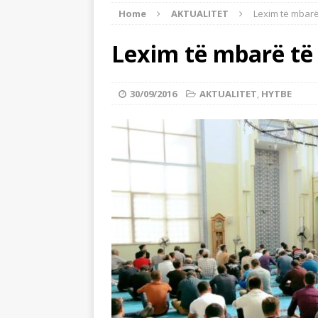
Home
AKTUALITET
Lexim të mbarë 
[ 24/07/2026 ]
Tre mijë vjet dhe 
BOTA ISLAME
Lexim të mbarë të 
[ 22/07/2026 ]
Myftinia Shkodër s
[ 06/08/2026 ]
Myftiu i Shkodrës,
30/09/2016
AKTUALITET
,
HYTBE
AKTUALITET