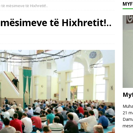
MYF
të mësimeve të Hixhretit!..
fé të njëpasnjëshme në të njëjtin vend, në zemër të Damaskut!
mësimeve të Hixhretit!..
hpreh falënderim dhe mirënjohje për z. Astrit Rexhepi
VAKËF
 mesazh kundër keqpërdorimit të termave të besimit dhe fesë!
Myf
Muham
21 ma
Damas
mesm