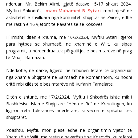
nderuar, Mr. Bekim Alimi, gjatë datave 15-17 shkurt 2024,
Myftiu i Shkodrës,
Imam Muhamed B. Sytari
, mori pjesë në
aktivitetet e zhvilluara nga komuniteti shqiptar në Zvicër, edhe
me rastin e 16 vjetorit të Pavarësisë së Kosovës.
Fillimisht, ditën e xhuma, më 16/2/2024, Myftiu Sytari ligjëroi
para hytbes së xhumasë, në xhaminë e Wilit, ku sipas
programit, u përqendrua tek përgatitjet e besimtarëve në prag
të Muajit Ramazan.
Ndërkohë, në darkë, ligjëroi në tribunën fetare të organizuar
nga Xhamia Shqiptare në Salmsach në Romanshorn, ku hodhi
dritë mbi cilësitë e besimtarëve në Kur’anin Famëlartë.
Ditën e shtunë, më 17/2/2024, Myftiu i Shkodrës ishte mik i
Bashkësisë Islame Shqiptare “Hëna e Re” në Kreuzlingen, ku
ligjlroi rreth tolerancës ndërfetare, si veçori e spikatur tek
shqiptarët.
Poashtu, Myftiu mori pjesë edhe në organizimin vjetor të
Xhamisë së Wilit, me rastin e pavarësisë së Kosovës, ku referoi