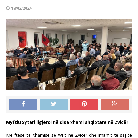
19/02/2024
Myftiu Sytari ligjëroi në disa xhami shqiptare në Zvicër
Me ftesë të Xhamisë së Wilit në Zvicër dhe imamit të saj të