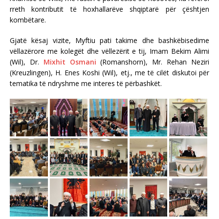
rreth kontributit të hoxhallarëve shqiptarë për çështjen
kombëtare.
Gjatë kësaj vizite, Myftiu pati takime dhe bashkëbisedime
vëllazërore me kolegët dhe vëllezërit e tij, Imam Bekim Alimi
(Wil), Dr.
Mixhit Osmani
(Romanshorn), Mr. Rehan Neziri
(Kreuzlingen), H. Enes Koshi (Wil), etj., me të cilët diskutoi për
tematika të ndryshme me interes të përbashkët.