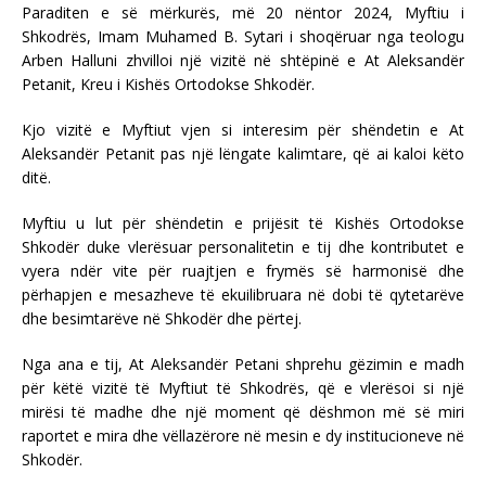
Paraditen e së mërkurës, më 20 nëntor 2024, Myftiu i
Shkodrës, Imam Muhamed B. Sytari i shoqëruar nga teologu
Arben Halluni zhvilloi një vizitë në shtëpinë e At Aleksandër
Petanit, Kreu i Kishës Ortodokse Shkodër.
Kjo vizitë e Myftiut vjen si interesim për shëndetin e At
Aleksandër Petanit pas një lëngate kalimtare, që ai kaloi këto
ditë.
Myftiu u lut për shëndetin e prijësit të Kishës Ortodokse
Shkodër duke vlerësuar personalitetin e tij dhe kontributet e
vyera ndër vite për ruajtjen e frymës së harmonisë dhe
përhapjen e mesazheve të ekuilibruara në dobi të qytetarëve
dhe besimtarëve në Shkodër dhe përtej.
Nga ana e tij, At Aleksandër Petani shprehu gëzimin e madh
për këtë vizitë të Myftiut të Shkodrës, që e vlerësoi si një
mirësi të madhe dhe një moment që dëshmon më së miri
raportet e mira dhe vëllazërore në mesin e dy institucioneve në
Shkodër.