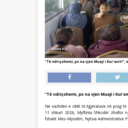
"Të ndriçohemi, po na vjen Muaji i Kur'anit!"
“Të ndriçohemi, po na vjen Muaji i Kur’a
Në vazhdën e ciklit të ligjëratave në prag 
11 shkurt 2026, Myftinia Shkodër zhvilloi 
fshatit Mes-Myselim, Njësia Administrative P