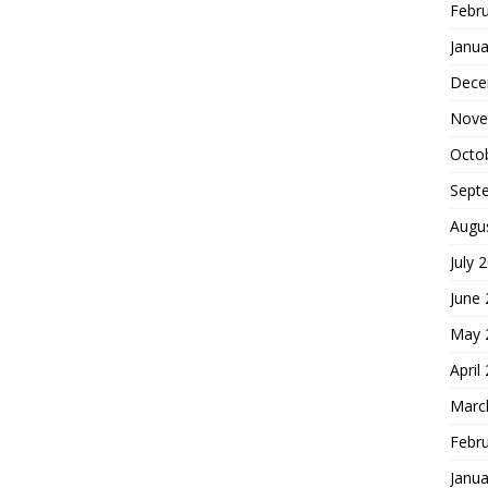
Febr
Janua
Dece
Nove
Octo
Sept
Augu
July 
June
May 
April
Marc
Febr
Janua