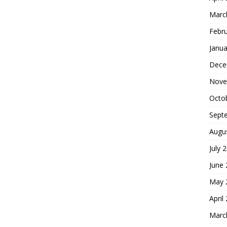
Marc
Febr
Janua
Dece
Nove
Octo
Sept
Augu
July 
June
May 
April
Marc