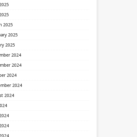
2025
 2025
h 2025
uary 2025
ry 2025
mber 2024
mber 2024
ber 2024
ember 2024
st 2024
2024
 2024
2024
 2024