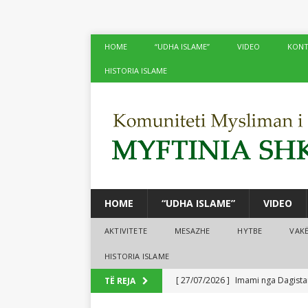
HOME
“UDHA ISLAME”
VIDEO
KONT
HISTORIA ISLAME
HOME
“UDHA ISLAME”
VIDEO
AKTIVITETE
MESAZHE
HYTBE
VAK
HISTORIA ISLAME
[ 27/07/2026 ]
Imami nga Dagistan
TË REJA
[ 24/07/2026 ]
Në xhamitë e Shko