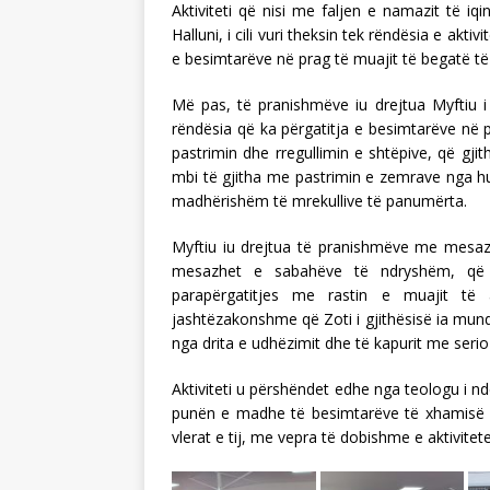
Aktiviteti që nisi me faljen e namazit të iq
Halluni, i cili vuri theksin tek rëndësia e ak
e besimtarëve në prag të muajit të begatë t
Më pas, të pranishmëve iu drejtua Myftiu i
rëndësia që ka përgatitja e besimtarëve në
pastrimin dhe rregullimin e shtëpive, që gj
mbi të gjitha me pastrimin e zemrave nga hut
madhërishëm të mrekullive të panumërta.
Myftiu iu drejtua të pranishmëve me mesazh
mesazhet e sabahëve të ndryshëm, që 
parapërgatitjes me rastin e muajit të
jashtëzakonshme që Zoti i gjithësisë ia mund
nga drita e udhëzimit dhe të kapurit me seriozi
Aktiviteti u përshëndet edhe nga teologu i nde
punën e madhe të besimtarëve të xhamisë 
vlerat e tij, me vepra të dobishme e aktivitet