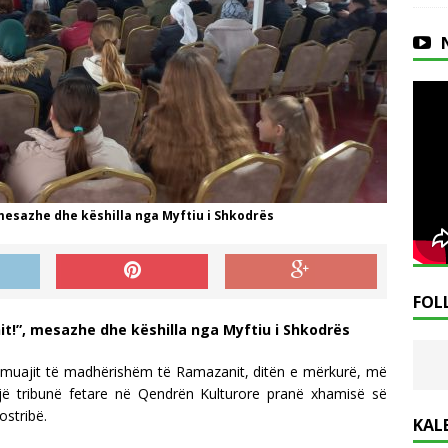
, mesazhe dhe këshilla nga Myftiu i Shkodrës
FOL
nit!”, mesazhe dhe këshilla nga Myftiu i Shkodrës
të muajit të madhërishëm të Ramazanit, ditën e mërkurë, më
një tribunë fetare në Qendrën Kulturore pranë xhamisë së
ostribë.
KAL