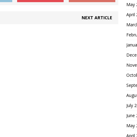
May 
April
NEXT ARTICLE
Marc
Febr
Janua
Dece
Nove
Octo
Sept
Augu
July 
June
May 
April