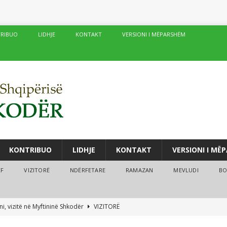
RIBUO
LIDHJE
KONTAKT
VERSIONI I MËPARSHËM
KONTRIBUO
LIDHJE
KONTAKT
VERSIONI I MË
ËF
VIZITORË
NDËRFETARE
RAMAZAN
MEVLUDI
BO
i, vizitë në Myftininë Shkodër
VIZITORË
drës vijojnë me sukses kurset verore
AKTIVITETE