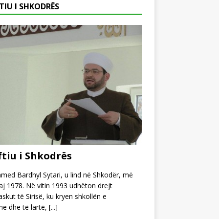
TIU I SHKODRËS
tiu i Shkodrës
ed Bardhyl Sytari, u lind në Shkodër, më
j 1978. Në vitin 1993 udhëton drejt
kut të Sirisë, ku kryen shkollën e
e dhe të lartë,
[...]