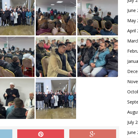
July 
June
May 
April
Marc
Febr
Janua
Dece
Nove
Octo
Sept
Augu
July 
June