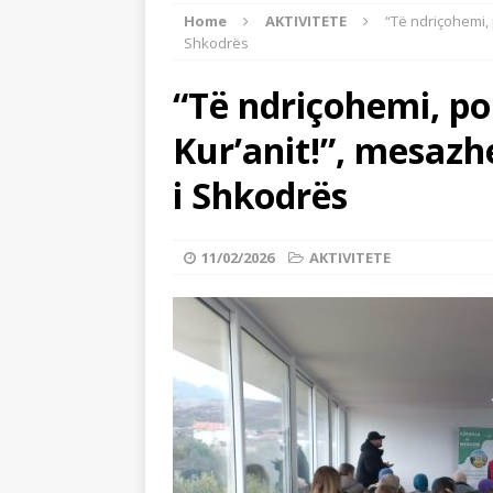
Home
AKTIVITETE
“Të ndriçohemi, 
[ 24/07/2026 ]
Tre mijë vjet dhe 
Shkodrës
BOTA ISLAME
“Të ndriçohemi, po
[ 22/07/2026 ]
Myftinia Shkodër s
Kur’anit!”, mesazh
[ 06/08/2026 ]
Myftiu i Shkodrës,
AKTUALITET
i Shkodrës
11/02/2026
AKTIVITETE