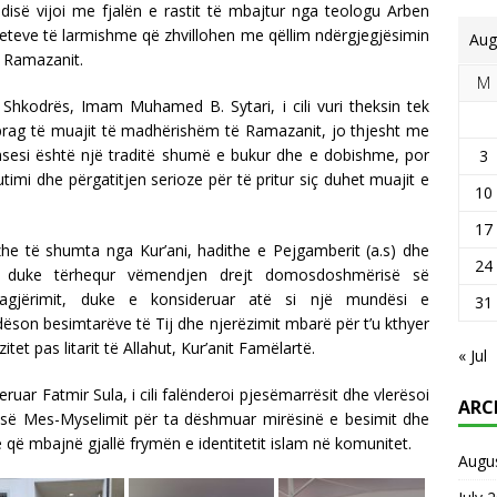
indisë vijoi me fjalën e rastit të mbajtur nga teologu Arben
tiviteteve të larmishme që zhvillohen me qëllim ndërgjegjësimin
Aug
ë Ramazanit.
M
 Shkodrës, Imam Muhamed B. Sytari, i cili vuri theksin tek
 prag të muajit të madhërishëm të Ramazanit, jo thjesht me
ithsesi është një traditë shumë e bukur dhe e dobishme, por
3
imi dhe përgatitjen serioze për të pritur siç duhet muajit e
10
17
e të shumta nga Kur’ani, hadithe e Pejgamberit (a.s) dhe
24
duke tërhequr vëmendjen drejt domosdoshmërisë së
 agjërimit, duke e konsideruar atë si një mundësi e
31
ëson besimtarëve të Tij dhe njerëzimit mbarë për t’u kthyer
tet pas litarit të Allahut, Kur’anit Famëlartë.
« Jul
ruar Fatmir Sula, i cili falënderoi pjesëmarrësit dhe vlerësoi
ARC
së Mes-Myselimit për ta dëshmuar mirësinë e besimit dhe
e që mbajnë gjallë frymën e identitetit islam në komunitet.
Augu