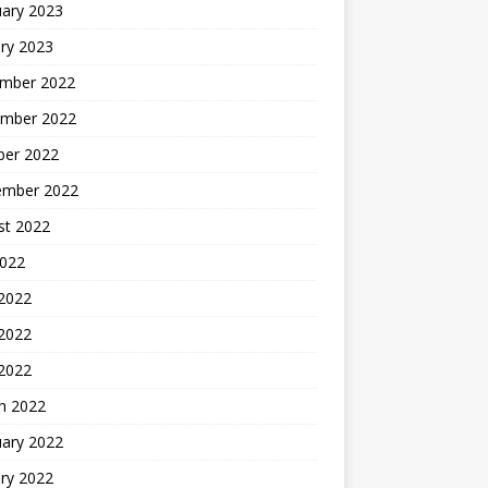
uary 2023
ry 2023
mber 2022
mber 2022
ber 2022
ember 2022
st 2022
2022
 2022
2022
 2022
h 2022
uary 2022
ry 2022