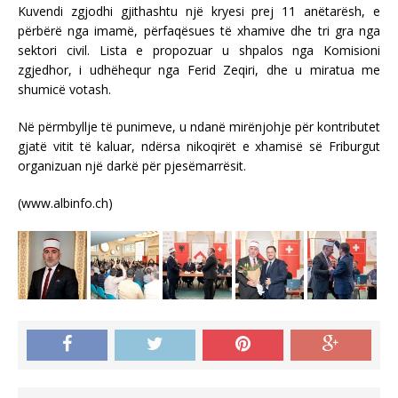
Kuvendi zgjodhi gjithashtu një kryesi prej 11 anëtarësh, e
përbërë nga imamë, përfaqësues të xhamive dhe tri gra nga
sektori civil. Lista e propozuar u shpalos nga Komisioni
zgjedhor, i udhëhequr nga Ferid Zeqiri, dhe u miratua me
shumicë votash.
Në përmbyllje të punimeve, u ndanë mirënjohje për kontributet
gjatë vitit të kaluar, ndërsa nikoqirët e xhamisë së Friburgut
organizuan një darkë për pjesëmarrësit.
(www.albinfo.ch)