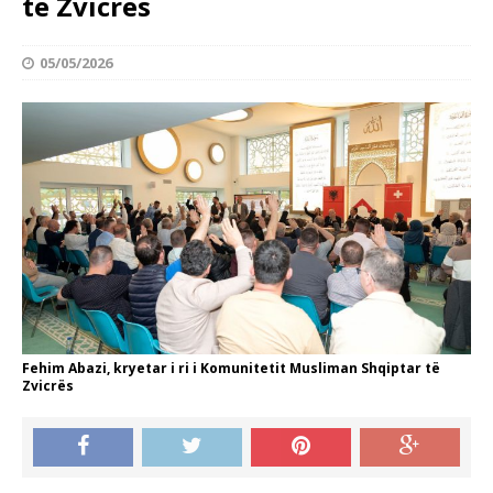
të Zvicrës
05/05/2026
Fehim Abazi, kryetar i ri i Komunitetit Musliman Shqiptar të
Zvicrës