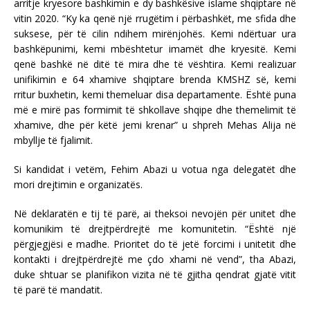
arritje kryesore bashkimin e dy bashkësive islame shqiptare në
vitin 2020. “Ky ka qenë një rrugëtim i përbashkët, me sfida dhe
suksese, për të cilin ndihem mirënjohës. Kemi ndërtuar ura
bashkëpunimi, kemi mbështetur imamët dhe kryesitë. Kemi
qenë bashkë në ditë të mira dhe të vështira. Kemi realizuar
unifikimin e 64 xhamive shqiptare brenda KMSHZ së, kemi
rritur buxhetin, kemi themeluar disa departamente. Është puna
më e mirë pas formimit të shkollave shqipe dhe themelimit të
xhamive, dhe për këtë jemi krenar” u shpreh Mehas Alija në
mbyllje të fjalimit.
Si kandidat i vetëm, Fehim Abazi u votua nga delegatët dhe
mori drejtimin e organizatës.
Në deklaratën e tij të parë, ai theksoi nevojën për unitet dhe
komunikim të drejtpërdrejtë me komunitetin. “Është një
përgjegjësi e madhe. Prioritet do të jetë forcimi i unitetit dhe
kontakti i drejtpërdrejtë me çdo xhami në vend”, tha Abazi,
duke shtuar se planifikon vizita në të gjitha qendrat gjatë vitit
të parë të mandatit.