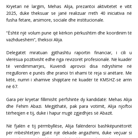
Kryetari në largim, Mehas Alija, prezantoi aktivitetet e vitit
2025, duke theksuar se janë realizuar rreth 40 iniciativa në
fusha fetare, arsimore, sociale dhe institucionale.
“Është një volum pune që kërkon përkushtim dhe koordinim të
vazhdueshëm”, theksoi Alija.
Delegatët miratuan gjithashtu raportin financiar, i cili u
vlerësua pozitivisht edhe nga revizorët profesionalë. Në kuadër
të vendimmarrjes, Kuvendi aprovoi disa ndryshime në
rregulloren e punës dhe pranoi tri xhami të reja si anëtare. Me
këtë, numri i xhamive shqiptare në kuadër të KMSHZ-së arrin
në 67.
Gara për kryetar fillimisht përfshinte dy kandidatë: Mehas Alija
dhe Fehim Abazi. Megjithatë, pak para votimit, Alija njoftoi
tërheqjen e tij, duke i hapur rrugë zgjedhjes së Abazit.
Në fjalën e tij përmbyllëse, Alija falënderoi bashkëpunëtorët
për mbështetjen gjatë një dekade angazhimi, duke veçuar si