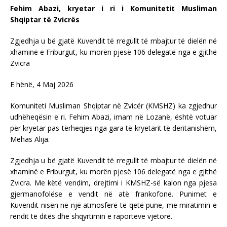
Fehim Abazi, kryetar i ri i Komunitetit Musliman
Shqiptar të Zvicrës
Zgjedhja u bë gjatë Kuvendit të rregullt të mbajtur të dielën në
xhaminë e Friburgut, ku morën pjesë 106 delegatë nga e gjithë
Zvicra
E hënë, 4 Maj 2026
Komuniteti Musliman Shqiptar në Zvicër (KMSHZ) ka zgjedhur
udhëheqësin e ri. Fehim Abazi, imam në Lozanë, është votuar
për kryetar pas tërheqjes nga gara të kryetarit të deritanishëm,
Mehas Alija.
Zgjedhja u bë gjatë Kuvendit të rregullt të mbajtur të dielën në
xhaminë e Friburgut, ku morën pjesë 106 delegatë nga e gjithë
Zvicra. Me këtë vendim, drejtimi i KMSHZ-së kalon nga pjesa
gjermanofolëse e vendit në atë frankofone. Punimet e
Kuvendit nisën në një atmosferë të qetë pune, me miratimin e
rendit të ditës dhe shqyrtimin e raporteve vjetore.