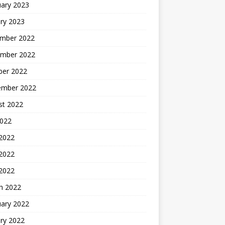
uary 2023
ry 2023
mber 2022
mber 2022
ber 2022
ember 2022
st 2022
2022
 2022
2022
 2022
h 2022
uary 2022
ry 2022