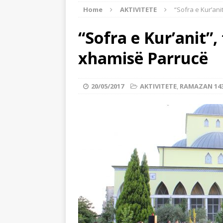
Home
AKTIVITETE
“Sofra e Kur’an
BOTA ISLAME
[ 22/07/2026 ]
Myftinia Shkodër s
“Sofra e Kur’anit”
[ 06/08/2026 ]
Myftiu i Shkodrës,
xhamisë Parrucë
AKTUALITET
[ 27/07/2026 ]
Imami nga Dagistan
20/05/2017
AKTIVITETE
,
RAMAZAN 143