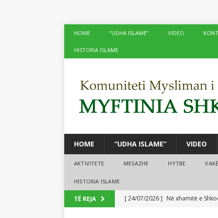
HOME
“UDHA ISLAME”
VIDEO
KONT
HISTORIA ISLAME
HOME
“UDHA ISLAME”
VIDEO
AKTIVITETE
MESAZHE
HYTBE
VAK
HISTORIA ISLAME
[ 24/07/2026 ]
Në xhamitë e Shko
TË REJA
[ 24/07/2026 ]
Tre mijë vjet dhe 