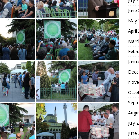
July 
June
May 
April
Marc
Febr
Janua
Dece
Nove
Octo
Sept
Augu
July 
June