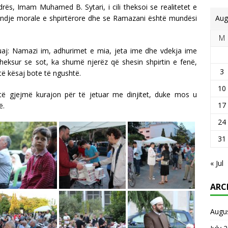
drës, Imam Muhamed B. Sytari, i cili theksoi se realitetet e
ndje morale e shpirtërore dhe se Ramazani është mundësi
Aug
M
huaj: Namazi im, adhurimet e mia, jeta ime dhe vdekja ime
 theksur se sot, ka shumë njerëz që shesin shpirtin e fenë,
3
 të kësaj bote të ngushtë.
10
të gjejmë kurajon për të jetuar me dinjitet, duke mos u
17
ë.
24
31
« Jul
ARC
Augu