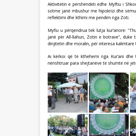
Aktivitetin e përshëndeti edhe Myftiu i Shko
sotme janë mbushur me hipokrizi dhe sëmu
reflektimi dhe kthimi me pendim nga Zoti.
Myfiu u përqendrua tek lutja kur’anore: “T
janë për All-llahun, Zotin e botrave”, duke
dinjitetin dhe moralin, për interesa kalimtare
Ai kërkoi që të kthehemi nga Kur’ani dhe 
nënshtruar para shejtanëve të shumtë në jet