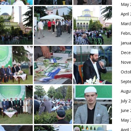
May 
April
Marc
Febr
Janua
Dece
Nove
Octo
Sept
Augu
July 
June
May 
April