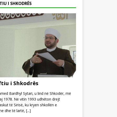
TIU I SHKODRËS
tiu i Shkodrës
ed Bardhyl Sytari, u lind në Shkodër, më
j 1978. Në vitin 1993 udhëton drejt
kut të Sirisë, ku kryen shkollën e
e dhe të lartë,
[...]