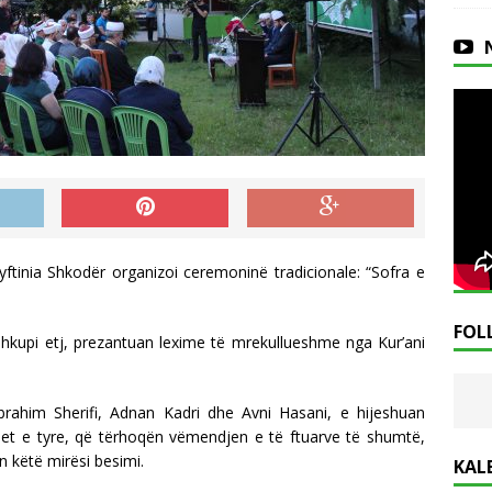
tinia Shkodër organizoi ceremoninë tradicionale: “Sofra e
FOL
Shkupi etj, prezantuan lexime të mrekullueshme nga Kur’ani
rahim Sherifi, Adnan Kadri dhe Avni Hasani, e hijeshuan
et e tyre, që tërhoqën vëmendjen e të ftuarve të shumtë,
n këtë mirësi besimi.
KAL