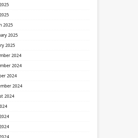
2025
 2025
h 2025
uary 2025
ry 2025
mber 2024
mber 2024
ber 2024
ember 2024
st 2024
2024
 2024
2024
 2024