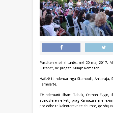
Pasditen e së shtunës, më 20 maj 2017, Myf
Kur’anit”, në prag të Muajit Ramazan.
Hafizë të nderuar nga Stambolli, Ankaraja, 
Famëlartë.
Të nderuarit Ilham Tabak, Osman Evgin, Ib
atmosferën e këtij prag Ramazani me lexim
por edhe të kalimtarëve të shumtë, që shijua