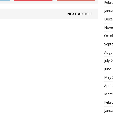
Febr
Janua
NEXT ARTICLE
Dece
Nove
Octo
Sept
Augu
July 
June
May 
April
Marc
Febr
Janua