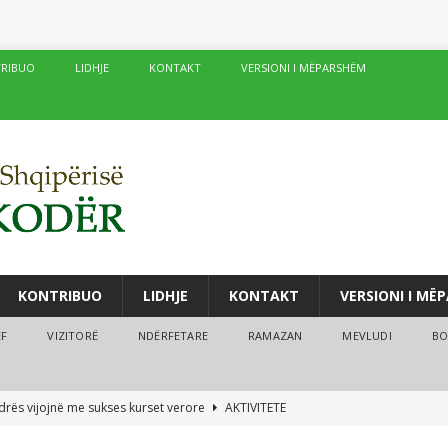
RIBUO
LIDHJE
KONTAKT
VERSIONI I MËPARSHËM
KONTRIBUO
LIDHJE
KONTAKT
VERSIONI I MË
ËF
VIZITORË
NDËRFETARE
RAMAZAN
MEVLUDI
BO
drës vijojnë me sukses kurset verore
AKTIVITETE
fé të njëpasnjëshme në të njëjtin vend, në zemër të Damaskut!