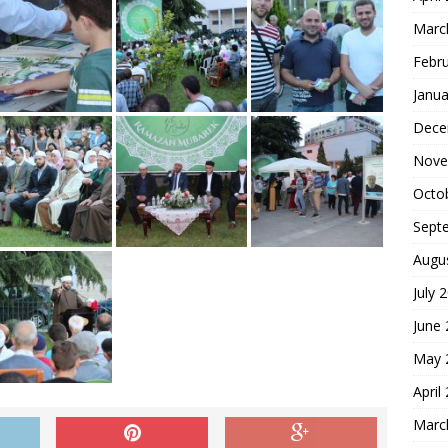
Marc
Febr
Janua
Dece
Nove
Octo
Sept
Augu
July 
June
May 
April
Marc