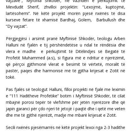
vajzave”, Myftinia Shkodër, në vazhdën e përkujtimit të
Mevdudit Sherif, zhvilloi projektin: “Lexojmë, kuptojmë,
lartësohemi”. Në këtë projekt morën pjesë nxënës të disa
kurseve fetare të xhamisë Bardhaj, Golem, Barbullush dhe
“Dy vajzat”.
Përgjegjësi i arsimit pranë Myftinisë Shkodër, teologu Arben
Halluni në fjalën e tij përshëndetëse u ndal te rëndësia dhe
vlera e madhe e përkujtimit të Ditëlindjes së Begatë të
Profetit Muhammed (a.s), si figura më e ndritur e njerëzimit,
që përçoi gjithmonë vlerat e besimit të vërtetë, moralit të
pastër, paqes dhe harmonisë më të gjitha krijesat e Zotit në
tokë.
Pas fjalës së teologut Halluni, filloi projekti në fjalë me leximin
e “111 Haditheve Profetike” botim i Myftinisë Shkodër, të cilat
mbajnë porosi tepër të vlefshme për jetën njerëzore dhe që
japin garanci për çdo njeri të jetojë i paqtë dhe i qetë me veten
dhe me të gjithë njerëzit, madje me mbarë krijesat e Zotit.
Secili nxënës pjesëmarrës në këtë projekt lexoi nga 2-3 hadithe