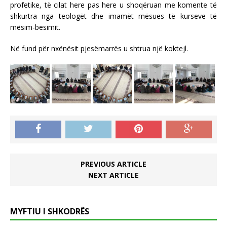
profetike, të cilat here pas here u shoqëruan me komente të
shkurtra nga teologët dhe imamët mësues të kurseve të
mësim-besimit.
Në fund për nxënësit pjesëmarrës u shtrua një koktejl.
PREVIOUS ARTICLE
NEXT ARTICLE
MYFTIU I SHKODRËS