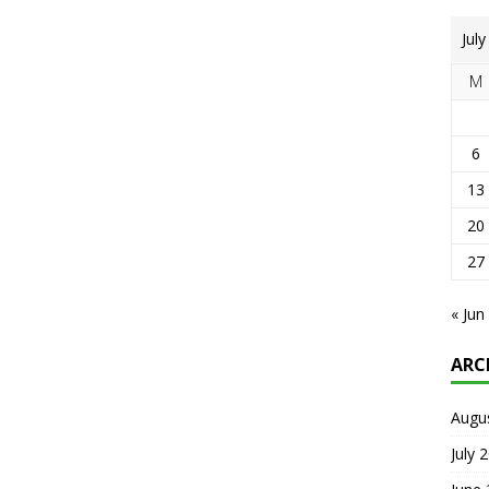
Jul
M
6
13
20
27
« Jun
ARC
Augu
July 