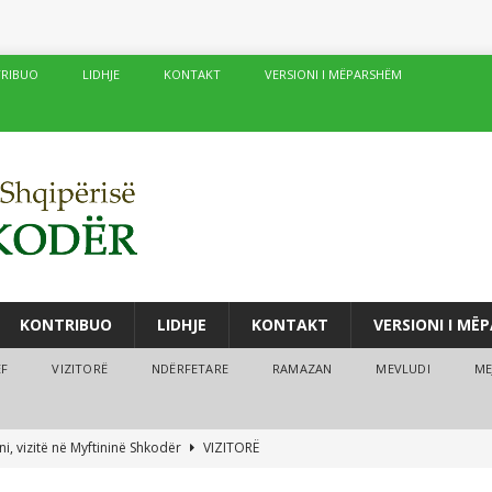
RIBUO
LIDHJE
KONTAKT
VERSIONI I MËPARSHËM
KONTRIBUO
LIDHJE
KONTAKT
VERSIONI I MË
ËF
VIZITORË
NDËRFETARE
RAMAZAN
MEVLUDI
ME
i, vizitë në Myftininë Shkodër
VIZITORË
drës vijojnë me sukses kurset verore
MEJTEPET