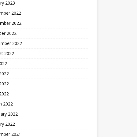
ry 2023
mber 2022
mber 2022
ber 2022
ember 2022
st 2022
2022
 2022
2022
 2022
h 2022
uary 2022
ry 2022
mber 2021