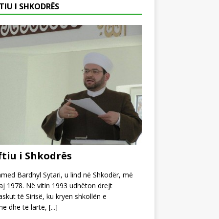
TIU I SHKODRËS
tiu i Shkodrës
ed Bardhyl Sytari, u lind në Shkodër, më
j 1978. Në vitin 1993 udhëton drejt
kut të Sirisë, ku kryen shkollën e
e dhe të lartë,
[...]