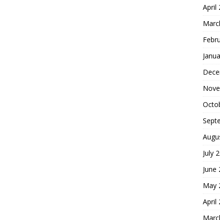
April
Marc
Febr
Janua
Dece
Nove
Octo
Sept
Augu
July 
June
May 
April
Marc