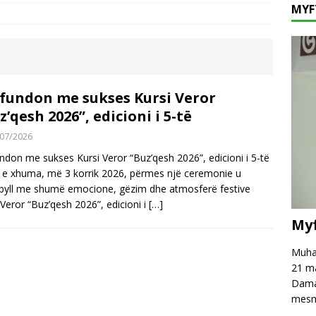
MYF
fé të njëpasnjëshme në të njëjtin vend, në zemër të Damaskut!
hpreh falënderim dhe mirënjohje për z. Astrit Rexhepi
VAKËF
 mesazh kundër keqpërdorimit të termave të besimit dhe fesë!
fundon me sukses Kursi Veror
z’qesh 2026”, edicioni i 5-të
07/2026
ndon me sukses Kursi Veror “Buz’qesh 2026”, edicioni i 5-të
 e xhuma, më 3 korrik 2026, përmes një ceremonie u
yll me shumë emocione, gëzim dhe atmosferë festive
 Veror “Buz’qesh 2026”, edicioni i
[…]
Myf
Muham
21 ma
Damas
mesm