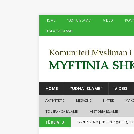
HOME
“UDHA ISLAME”
VIDEO
KONT
HISTORIA ISLAME
HOME
“UDHA ISLAME”
VIDEO
AKTIVITETE
MESAZHE
HYTBE
VAK
TOLERANCA ISLAME
HISTORIA ISLAME
[ 27/07/2026 ]
Imami nga Dagistan
TË REJA
[ 24/07/2026 ]
Në xhamitë e Shko