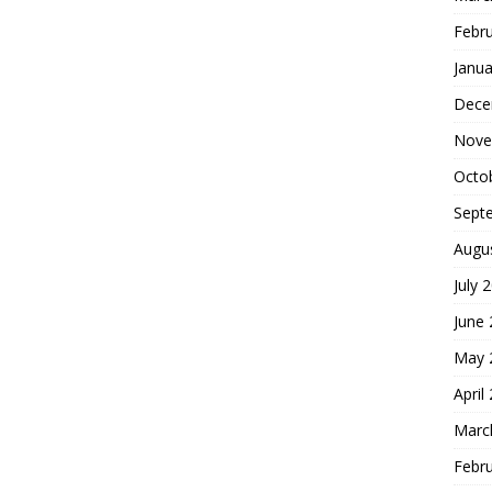
Febr
Janua
Dece
Nove
Octo
Sept
Augu
July 
June
May 
April
Marc
Febr