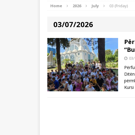
Home
2026
July
03 (Friday)
[ 24/07/2026 ]
Tre mijë vjet dhe 
BOTA ISLAME
03/07/2026
[ 22/07/2026 ]
Myftinia Shkodër s
[ 06/08/2026 ]
Myftiu i Shkodrës,
Për
“Bu
AKTUALITET
03/
Përfu
Ditën
përmb
Kursi