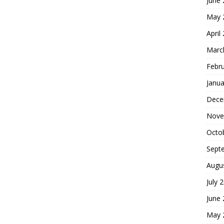
June
May 
April
Marc
Febr
Janua
Dece
Nove
Octo
Sept
Augu
July 
June
May 