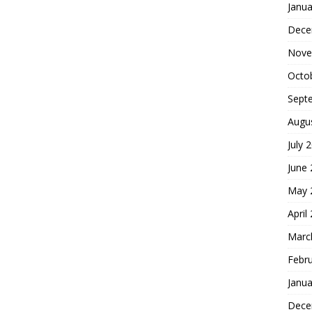
Janua
Dece
Nove
Octo
Sept
Augu
July 
June
May 
April
Marc
Febr
Janua
Dece