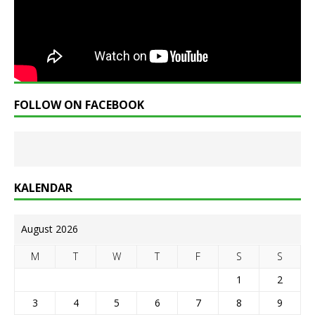
FOLLOW ON FACEBOOK
KALENDAR
August 2026
M
T
W
T
F
S
S
1
2
3
4
5
6
7
8
9