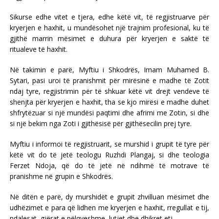
Sikurse edhe vitet e tjera, edhe këtë vit, të regjistruarve për
kryerjen e haxhit, u mundësohet një trajnim profesional, ku të
gjithë marrin mësimet e duhura për kryerjen e saktë të
ritualeve të haxhit.
Në takimin e parë, Myftiu i Shkodrës, Imam Muhamed B.
Sytari, pasi uroi të pranishmit për mirësinë e madhe të Zotit
ndaj tyre, regjistrimin për të shkuar këtë vit drejt vendeve të
shenjta për kryerjen e haxhit, tha se kjo mirësi e madhe duhet
shfrytëzuar si një mundësi paqtimi dhe afrimi me Zotin, si dhe
si një bekim nga Zoti i gjithësisë për gjithësecilin prej tyre.
Myftiu i informoi të regjistruarit, se murshid i grupit të tyre për
këtë vit do të jetë teologu Ruzhdi Plangaj, si dhe teologia
Ferzet Ndoja, që do të jetë në ndihmë të motrave të
pranishme në grupin e Shkodrës.
Në ditën e parë, dy murshidët e grupit zhvilluan mësimet dhe
udhëzimet e para që lidhen me kryerjen e haxhit, rregullat e tij,
ndalesat, gjërat e pëlqyeshme, lutjet dhe dhikret etj.