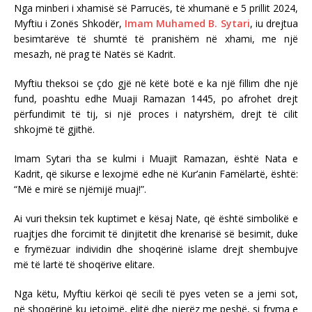
Nga minberi i xhamisë së Parrucës, të xhumanë e 5 prillit 2024,
Myftiu i Zonës Shkodër,
Imam Muhamed B. Sytari
, iu drejtua
besimtarëve të shumtë të pranishëm në xhami, me një
mesazh, në prag të Natës së Kadrit.
Myftiu theksoi se çdo gjë në këtë botë e ka një fillim dhe një
fund, poashtu edhe Muaji Ramazan 1445, po afrohet drejt
përfundimit të tij, si një proces i natyrshëm, drejt të cilit
shkojmë të gjithë.
Imam Sytari tha se kulmi i Muajit Ramazan, është Nata e
Kadrit, që sikurse e lexojmë edhe në Kur’anin Famëlartë, është:
“Më e mirë se njëmijë muaj!”.
Ai vuri theksin tek kuptimet e kësaj Nate, që është simbolikë e
ruajtjes dhe forcimit të dinjitetit dhe krenarisë së besimit, duke
e frymëzuar individin dhe shoqërinë islame drejt shembujve
më të lartë të shoqërive elitare.
Nga këtu, Myftiu kërkoi që secili të pyes veten se a jemi sot,
në shoqërinë ku jetojmë, elitë dhe njerëz me peshë, si fryma e