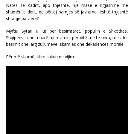
Natës së Kadrit, apo thjeshtë, një masë e ngjashme me
shumën e detit, që përtej pamjes së jashtme, është thjeshtë
shfaqje pa vlerë?!
Myftiu Sytari u lut për besimtarët, popullin e Shkodrës,
Shqipërisë dhe mbarë njerëzimin, për ditë më të mira, më afër
besimit dhe larg zullumeve, skamjes dhe dekadencës morale.
Për më shumë, kliko linkun në vijim: