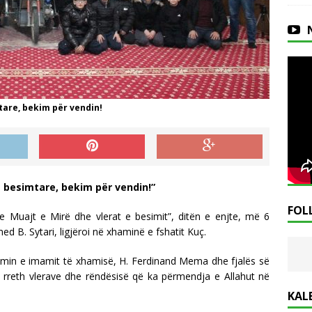
tare, bekim për vendin!
a besimtare, bekim për vendin!”
FOL
Tre Muajt e Mirë dhe vlerat e besimit”, ditën e enjte, më 6
 B. Sytari, ligjëroi në xhaminë e fshatit Kuç.
timin e imamit të xhamisë, H. Ferdinand Mema dhe fjalës së
oi rreth vlerave dhe rëndësisë që ka përmendja e Allahut në
KAL