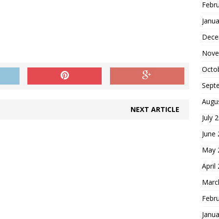
Febr
Janua
Dece
Nove
Octo
Sept
Augu
NEXT ARTICLE
July 
June
May 
April
Marc
Febr
Janua