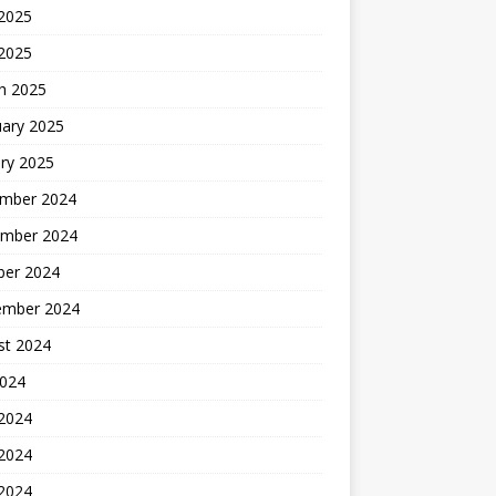
2025
 2025
h 2025
uary 2025
ry 2025
mber 2024
mber 2024
ber 2024
ember 2024
st 2024
2024
 2024
2024
 2024