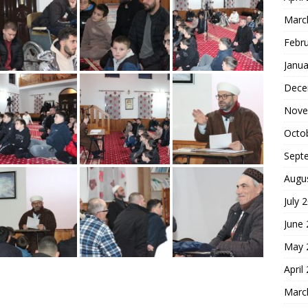
Marc
Febr
Janua
Dece
Nove
Octo
Sept
Augu
July 
June
May 
April
Marc