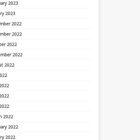
uary 2023
ry 2023
mber 2022
mber 2022
ber 2022
ember 2022
st 2022
2022
 2022
2022
 2022
h 2022
uary 2022
ry 2022