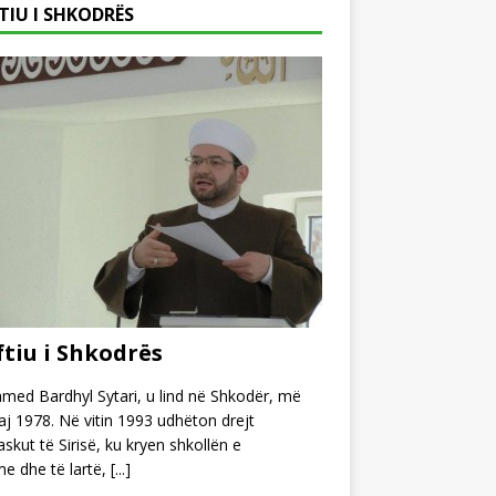
TIU I SHKODRËS
tiu i Shkodrës
ed Bardhyl Sytari, u lind në Shkodër, më
j 1978. Në vitin 1993 udhëton drejt
kut të Sirisë, ku kryen shkollën e
e dhe të lartë,
[...]