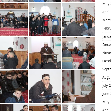
May 
April
Marc
Febr
Janua
Dece
Nove
Octo
Sept
Augu
July 
June
May 
April