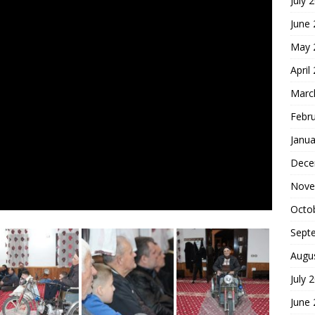
July 
June
May 
April
Marc
Febr
Janua
Dece
Nove
Octo
Sept
Augu
July 
June