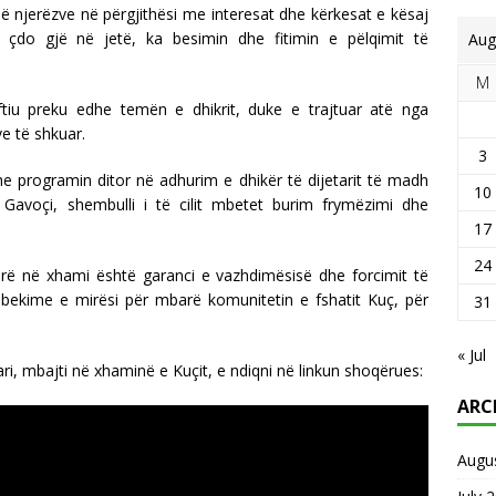
 njerëzve në përgjithësi me interesat dhe kërkesat e kësaj
 çdo gjë në jetë, ka besimin dhe fitimin e pëlqimit të
Aug
M
iu preku edhe temën e dhikrit, duke e trajtuar atë nga
e të shkuar.
3
e programin ditor në adhurim e dhikër të dijetarit të madh
10
Gavoçi, shembulli i të cilit mbetet burim frymëzimi dhe
17
24
tarë në xhami është garanci e vazhdimësisë dhe forcimit të
ër bekime e mirësi për mbarë komunitetin e fshatit Kuç, për
31
« Jul
, mbajti në xhaminë e Kuçit, e ndiqni në linkun shoqërues:
ARC
Augu