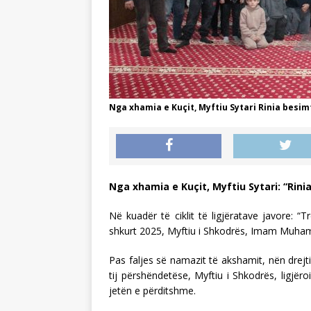
Nga xhamia e Kuçit, Myftiu Sytari Rinia besim
Nga xhamia e Kuçit, Myftiu Sytari: “Rini
Në kuadër të ciklit të ligjëratave javore: “
shkurt 2025, Myftiu i Shkodrës, Imam Muhamed
Pas faljes së namazit të akshamit, nën drej
tij përshëndetëse, Myftiu i Shkodrës, ligjër
jetën e përditshme.