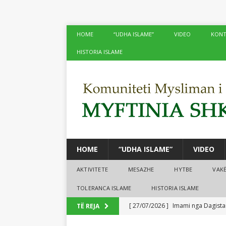
HOME
“UDHA ISLAME”
VIDEO
KONT
HISTORIA ISLAME
HOME
“UDHA ISLAME”
VIDEO
AKTIVITETE
MESAZHE
HYTBE
VAK
TOLERANCA ISLAME
HISTORIA ISLAME
[ 27/07/2026 ]
Imami nga Dagistan
TË REJA
[ 24/07/2026 ]
Në xhamitë e Shko