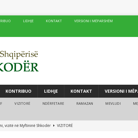
RIBUO
LIDHJE
KONTAKT
VERSIONI I MËPARSHËM
KONTRIBUO
LIDHJE
KONTAKT
VERSIONI I MË
ËF
VIZITORË
NDËRFETARE
RAMAZAN
MEVLUDI
ME
i, vizitë në Myftininë Shkodër
VIZITORË
drës vijojnë me sukses kurset verore
MEJTEPET