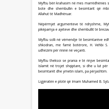
Myftiu bëri krahasim në mes marrëdhënies së
bote dhe shembullin e besimtarit që mbi
Allahut të Madhëruar.
Nëpërmjet argumenteve të ndryshme, Myft
pikëpamja e ajeteve dhe shembullit të brezav
Myftiu solli në vëmendje të besimtarëve edh
shkodran, me famë botërore, H. Vehbi S. 
udhëzimi për rininë në veçanti.
Myftiu theksoi se prania e të rinjve besim
Islamit në trojet shqiptare, si dhe u lut p
besimtarët dhe ymetin islam, pa përjashtim.
Ligjëratën e plotë që Imam Muhamed B. Sytari