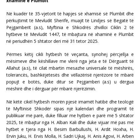
xhaminë e Plumbit
Në kuadër të 35-vjetorit të hapjes së xhamisë së Plumbit dhe
përkujtimit të Mevludit Sherifë, muajit të Lindjes së Begatë të
Pejgamberit (a.s), Myftinia e Shkodrës zhvilloi Ciklin 2 të
hytbeve të Mevludit 1447, të mbajtura në xhaminë e Plumbit
në periudhën 5 shtator deri më 31 tetor 2025.
Përmes këtij cikli hytbesh të veçanta, synohej përcjellja e
mësimeve dhe këshillave me vlerë nga jeta e të Dërguarit të
Allahut (a.s), të cilat mbartin mesazhe universale të mëshirës,
tolerancës, bashkëjetesës dhe vëllazërisë njerëzore te mbarë
popujt e botës, duke ditur se Pejgamberi (a.s) u dërgua
mëshirë dhe i dërguar për mbarë njerëzimin.
Në këtë cikël hytbesh morën pjesë imamët hatibë dhe teologë
të Myftinisë Shkodër sipas një kalendari dhe programit të
publikuar më parë, duke filluar me hytben e parë më 5 shtator
2025, të mbajtur nga H. Alban Kali dhe duke vijuar më pas me
hytbet e tjera nga H. Besim Barbullushi, H. Ardit Hoxha, H.
Ervin Juku, H. Ervis Molla, H. Sadri Ujkaj, H. Anis Agovi, H. Arben