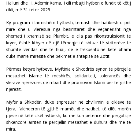
Halluni dhe H. Ademir Xama, i cili mbajti hytben e fundit të këtij
cikli, më 31 tetor 2025.
Ky program i larmishëm hytbesh, temash dhe hatibësh u prit
mirë dhe u vlerësua nga besimtarët dhe veçanërisht nga
xhemati i xhamisë së Plumbit, e cila pas rikonstruksionit të
kryer, është kthyer në një tërheqje të shtuar të vizitorëve të
shumtë vendas dhe të huaj, që e frekuentojnë këtë xhami
duke marrë mirësitë dhe bekimet e shtëpisë së Zotit.
Përmes këtyre hytbeve, Myftinia e Shkodrës synon të përcjellë
mesazhet islame të mëshirës, solidariteti, tolerancës dhe
vlerave njerëzore, që mbart dhe promovon Islami për të gjithë
njerëzit.
Myftinia Shkodër, duke shpresuar në zhvillimin e cikleve të
tjera, falënderon të gjithë imamët dhe hatibët, të cilët morën
pjesë në këtë cikël hytbesh, ku me kompetencë dhe përgatitje
shkencore arritën të përcjellin mesazhet e duhura dhe më të
mira.