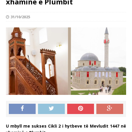
xhaminë e Plumbit
31/10/2025
U mbyll me sukses Cikli 2 i hytbeve të Mevludit 1447 në