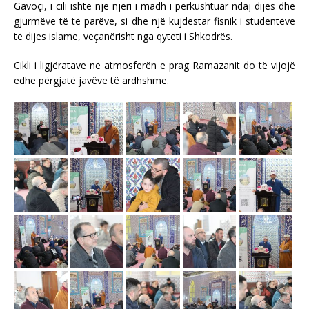
Gavoçi, i cili ishte një njeri i madh i përkushtuar ndaj dijes dhe
gjurmëve të të parëve, si dhe një kujdestar fisnik i studentëve
të dijes islame, veçanërisht nga qyteti i Shkodrës.
Cikli i ligjëratave në atmosferën e prag Ramazanit do të vijojë
edhe përgjatë javëve të ardhshme.