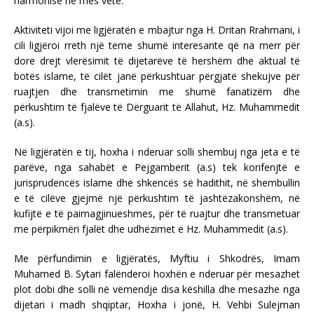
harmonisë në mes vete.
Aktiviteti vijoi me ligjëratën e mbajtur nga H. Dritan Rrahmani, i
cili ligjëroi rreth një teme shumë interesante që na merr për
dore drejt vlerësimit të dijetarëve të hershëm dhe aktual të
botës islame, të cilët janë përkushtuar përgjatë shekujve për
ruajtjen dhe transmetimin me shumë fanatizëm dhe
përkushtim të fjalëve të Dërguarit të Allahut, Hz. Muhammedit
(a.s).
Në ligjëratën e tij, hoxha i nderuar solli shembuj nga jeta e të
parëve, nga sahabët e Pejgamberit (a.s) tek korifenjtë e
jurisprudencës islame dhe shkencës së hadithit, në shembullin
e të cilëve gjejmë një përkushtim të jashtëzakonshëm, në
kufijtë e të paimagjinueshmes, për të ruajtur dhe transmetuar
me përpikmëri fjalët dhe udhëzimet e Hz. Muhammedit (a.s).
Me përfundimin e ligjëratës, Myftiu i Shkodrës, Imam
Muhamed B. Sytari falënderoi hoxhën e nderuar për mesazhet
plot dobi dhe solli në vëmendje disa këshilla dhe mesazhe nga
dijetari i madh shqiptar, Hoxha i jonë, H. Vehbi Sulejman