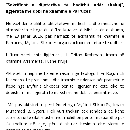
“Sakrificat e dijetarëve të hadithit ndër shekuj”,
ligjërata me dobi në xhaminë e Parrucës
Në vazhdën e ciklit të aktiviteteve me këshilla dhe mesazhe në
atmosferën e begatët të Tre Muajve të Mirë, ditën e xhuma,
më 23 janar 2026, pas namazit të akshamit në xhaminë e
Parrucës, Myftinia Shkodër organizoi tribunën fetare të radhës.
I ftuar nderi ishte ligjëruesi, H. Dritan Rrahmani, imam në
xhaminë Arrameras, Fushë-Krujë.
Aktiviteti u hap me fjalën e rastin nga teologu Ervil Kuçi, i cili
falënderoi të pranishmit dhe imamin e nderuar për pranimin e
ftesë nga Myftinia Shkodër për të ligjëruar në këtë cikël të
dobishëm me ligjërata të ndryshme në dobi të besimtarëve.
Më pas aktiviteti u përshëndet nga Myftiu i Shkodrës, Imam
Muhamed B. Sytari, i cili vuri theksin tek rëndësia që kanë
tubimet në të cilat muslimanët mblidhen për të mësuar dhe për
t’u thelluar në dije, për të shtuar besimin dhe vlerat e