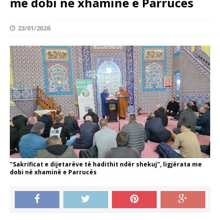
me dobi në xhaminë e Parrucës
23/01/2026
"Sakrificat e dijetarëve të hadithit ndër shekuj", ligjërata me
dobi në xhaminë e Parrucës