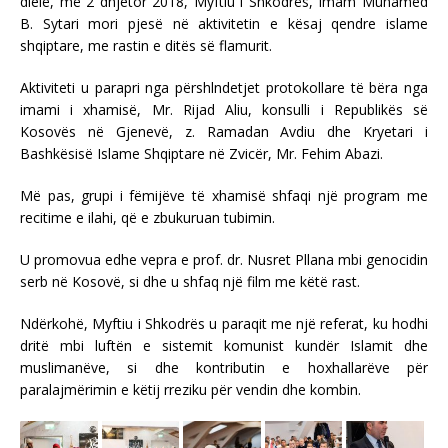
dielë, më 2 dhjetor 2018, Myftiu i Shkodrës, Imam Muhamed
B. Sytari mori pjesë në aktivitetin e kësaj qendre islame
shqiptare, me rastin e ditës së flamurit.
Aktiviteti u parapri nga përshlndetjet protokollare të bëra nga
imami i xhamisë, Mr. Rijad Aliu, konsulli i Republikës së
Kosovës në Gjenevë, z. Ramadan Avdiu dhe Kryetari i
B
ashkësisë Islame Shqiptare në Zvicër, Mr. Fehim Abazi.
Më pas, grupi i fëmijëve të xhamisë shfaqi një program me
recitime e ilahi, që e zbukuruan tubimin.
U promovua edhe vepra e prof. dr. Nusret Pllana mbi genocidin
serb në Kosovë, si dhe u shfaq një film me këtë rast.
Ndërkohë, Myftiu i Shkodrës u paraqit me një referat, ku hodhi
dritë mbi luftën e sistemit komunist kundër Islamit dhe
muslimanëve, si dhe kontributin e hoxhallarëve për
paralajmërimin e këtij rreziku për vendin dhe kombin.