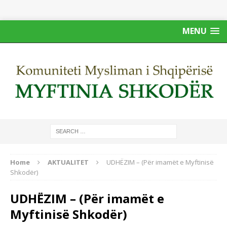
MENU
Home
AKTUALITET
UDHËZIM – (Për imamët e Myftinisë
Shkodër)
UDHËZIM – (Për imamët e
Myftinisë Shkodër)