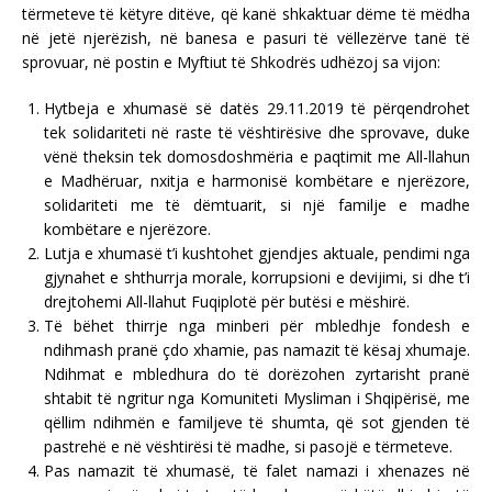
tërmeteve të këtyre ditëve, që kanë shkaktuar dëme të mëdha
në jetë njerëzish, në banesa e pasuri të vëllezërve tanë të
sprovuar, në postin e Myftiut të Shkodrës udhëzoj sa vijon:
Hytbeja e xhumasë së datës 29.11.2019 të përqendrohet
tek solidariteti në raste të vështirësive dhe sprovave, duke
vënë theksin tek domosdoshmëria e paqtimit me All-llahun
e Madhëruar, nxitja e harmonisë kombëtare e njerëzore,
solidariteti me të dëmtuarit, si një familje e madhe
kombëtare e njerëzore.
Lutja e xhumasë t’i kushtohet gjendjes aktuale, pendimi nga
gjynahet e shthurrja morale, korrupsioni e devijimi, si dhe t’i
drejtohemi All-llahut Fuqiplotë për butësi e mëshirë.
Të bëhet thirrje nga minberi për mbledhje fondesh e
ndihmash pranë çdo xhamie, pas namazit të kësaj xhumaje.
Ndihmat e mbledhura do të dorëzohen zyrtarisht pranë
shtabit të ngritur nga Komuniteti Mysliman i Shqipërisë, me
qëllim ndihmën e familjeve të shumta, që sot gjenden të
pastrehë e në vështirësi të madhe, si pasojë e tërmeteve.
Pas namazit të xhumasë, të falet namazi i xhenazes në