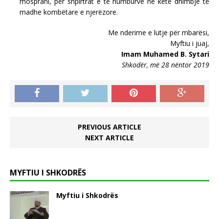
mosprani, për shpirtrat e të humburve në këtë dhimbje të
madhe kombëtare e njerëzore.
Me nderime e lutje për mbarësi,
Myftiu i juaj,
Imam Muhamed B. Sytari
Shkodër, më 28 nëntor 2019
PREVIOUS ARTICLE
NEXT ARTICLE
MYFTIU I SHKODRËS
Myftiu i Shkodrës