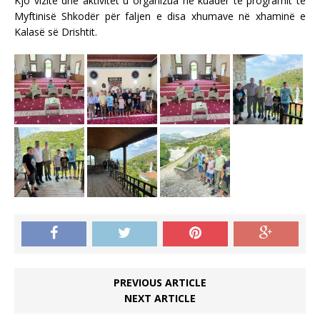
Kjo vizitë dhe aktivitet u organizua në kuadër të programit të
Myftinisë Shkodër për faljen e disa xhumave në xhaminë e
Kalasë së Drishtit.
PREVIOUS ARTICLE
NEXT ARTICLE