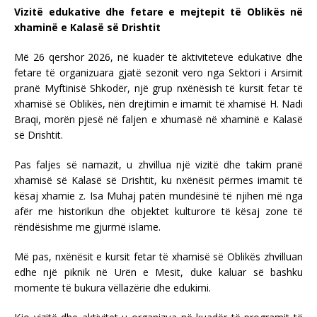
Vizitë edukative dhe fetare e mejtepit të Oblikës në
xhaminë e Kalasë së Drishtit
Më 26 qershor 2026, në kuadër të aktiviteteve edukative dhe
fetare të organizuara gjatë sezonit vero nga Sektori i Arsimit
pranë Myftinisë Shkodër, një grup nxënësish të kursit fetar të
xhamisë së Oblikës, nën drejtimin e imamit të xhamisë H. Nadi
Braqi, morën pjesë në faljen e xhumasë në xhaminë e Kalasë
së Drishtit.
Pas faljes së namazit, u zhvillua një vizitë dhe takim pranë
xhamisë së Kalasë së Drishtit, ku nxënësit përmes imamit të
kësaj xhamie z. Isa Muhaj patën mundësinë të njihen më nga
afër me historikun dhe objektet kulturore të kësaj zone të
rëndësishme me gjurmë islame.
Më pas, nxënësit e kursit fetar të xhamisë së Oblikës zhvilluan
edhe një piknik në Urën e Mesit, duke kaluar së bashku
momente të bukura vëllazërie dhe edukimi.