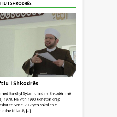
TIU I SHKODRËS
tiu i Shkodrës
ed Bardhyl Sytari, u lind në Shkodër, më
j 1978. Në vitin 1993 udhëton drejt
kut të Sirisë, ku kryen shkollën e
e dhe të lartë,
[...]