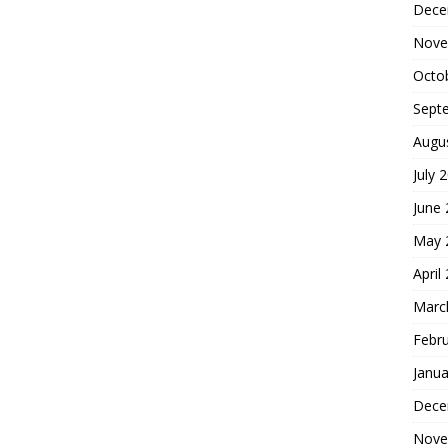
Dece
Nove
Octo
Sept
Augu
July 
June
May 
April
Marc
Febr
Janua
Dece
Nove