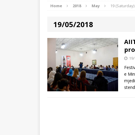
Home
2018
May
19 (Saturday)
BOTA ISLAME
[ 22/07/2026 ]
Myftinia Shkodër s
19/05/2018
[ 21/07/2026 ]
Myftiu takoi imamë
[ 27/07/2026 ]
Imami nga Dagistan
AII
pro
19/
Festi
e Min
mjedi
stend