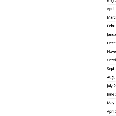
May 
April
Marc
Febr
Janua
Dece
Nove
Octo
Sept
Augu
July 
June
May 
April