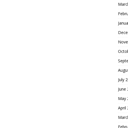
Marc
Febr
Janua
Dece
Nove
Octo
Sept
Augu
July 
June
May 
April
Marc
Febr