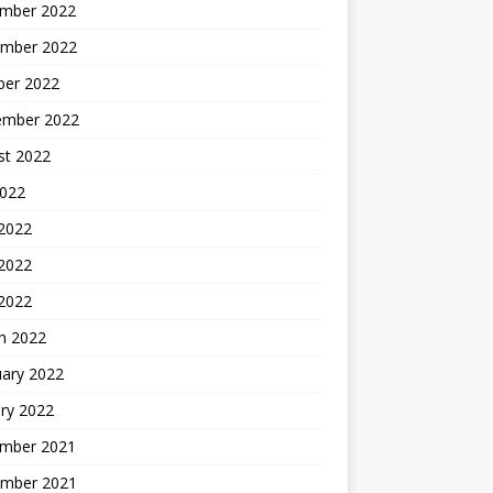
mber 2022
mber 2022
ber 2022
ember 2022
st 2022
2022
 2022
2022
 2022
h 2022
uary 2022
ry 2022
mber 2021
mber 2021