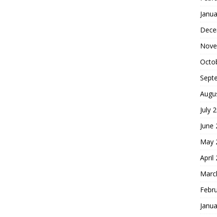
Janua
Dece
Nove
Octo
Sept
Augu
July 
June
May 
April
Marc
Febr
Janua