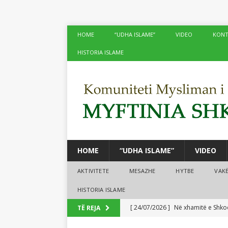
HOME
“UDHA ISLAME”
VIDEO
KONT
HISTORIA ISLAME
HOME
“UDHA ISLAME”
VIDEO
AKTIVITETE
MESAZHE
HYTBE
VAK
HISTORIA ISLAME
[ 24/07/2026 ]
Në xhamitë e Shko
TË REJA
[ 24/07/2026 ]
Tre mijë vjet dhe 