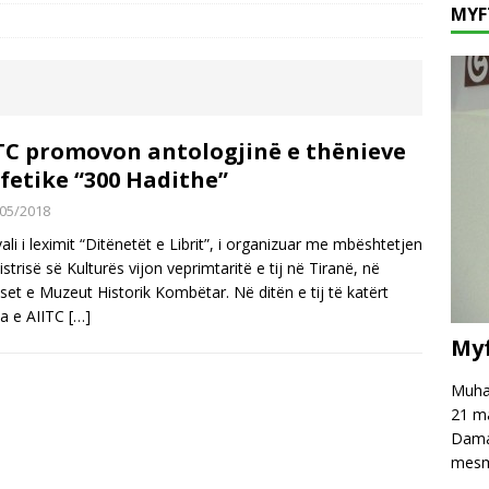
MYF
hpreh falënderim dhe mirënjohje për z. Astrit Rexhepi
VAKËF
t e Postribës dhe Rrethinave
AKTUALITET
i, vizitë në Myftininë Shkodër
VIZITORË
TC promovon antologjinë e thënieve
fetike “300 Hadithe”
05/2018
vali i leximit “Ditënetët e Librit”, i organizuar me mbështetjen
istrisë së Kulturës vijon veprimtaritë e tij në Tiranë, në
set e Muzeut Historik Kombëtar. Në ditën e tij të katërt
a e AIITC
[…]
Myf
Muham
21 ma
Damas
mesm