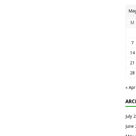
May
M
7
14
21
28
« Apr
ARC
July 
June