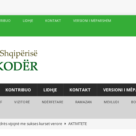
RIBUO
LIDHJE
KONTAKT
VERSIONI I MËPARSHËM
KONTRIBUO
LIDHJE
KONTAKT
VERSIONI I MË
ËF
VIZITORË
NDËRFETARE
RAMAZAN
MEVLUDI
BO
drës vijojnë me sukses kurset verore
AKTIVITETE
fé të njëpasnjëshme në të njëjtin vend, në zemër të Damaskut!