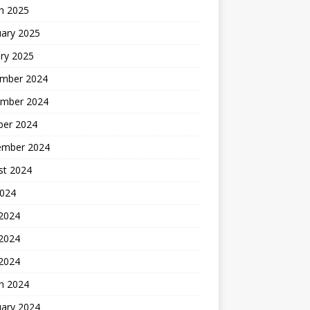
h 2025
uary 2025
ry 2025
mber 2024
mber 2024
ber 2024
ember 2024
st 2024
2024
 2024
2024
 2024
h 2024
uary 2024