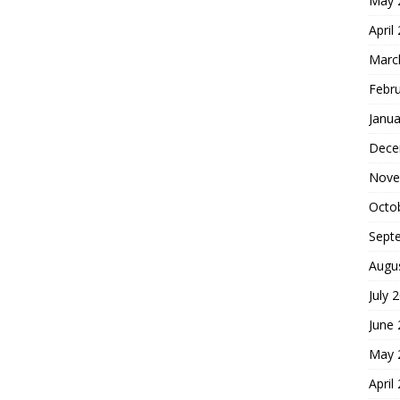
May 
April
Marc
Febr
Janua
Dece
Nove
Octo
Sept
Augu
July 
June
May 
April