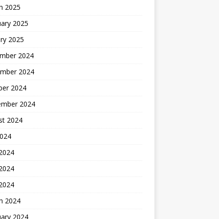
h 2025
uary 2025
ry 2025
mber 2024
mber 2024
ber 2024
ember 2024
st 2024
2024
 2024
2024
 2024
h 2024
uary 2024