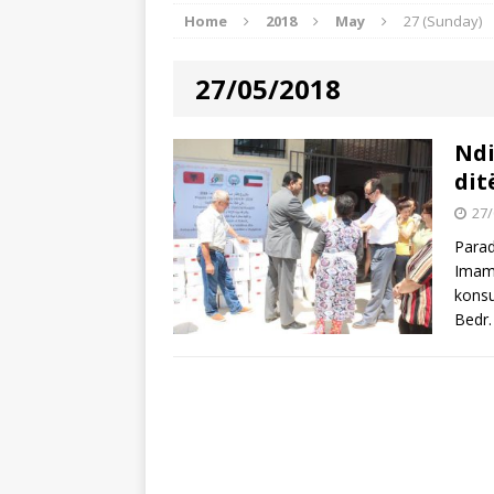
Home
2018
May
27 (Sunday)
BOTA ISLAME
[ 22/07/2026 ]
Myftinia Shkodër s
27/05/2018
[ 21/07/2026 ]
Myftiu takoi imamë
[ 27/07/2026 ]
Imami nga Dagistan
Ndi
dit
27/
Parad
Imam 
konsu
Bedr.