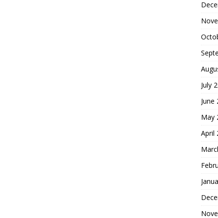
Dece
Nove
Octo
Sept
Augu
July 
June
May 
April
Marc
Febr
Janua
Dece
Nove