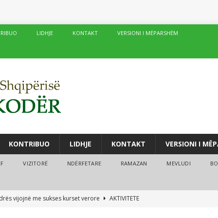
RIBUO
LIDHJE
KONTAKT
VERSIONI I MËPARSHËM
KONTRIBUO
LIDHJE
KONTAKT
VERSIONI I MË
ËF
VIZITORË
NDËRFETARE
RAMAZAN
MEVLUDI
BO
drës vijojnë me sukses kurset verore
AKTIVITETE
fé të njëpasnjëshme në të njëjtin vend, në zemër të Damaskut!