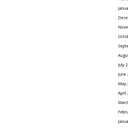
Janua
Dece
Nove
Octo
Sept
Augu
July 
June
May 
April
Marc
Febr
Janua