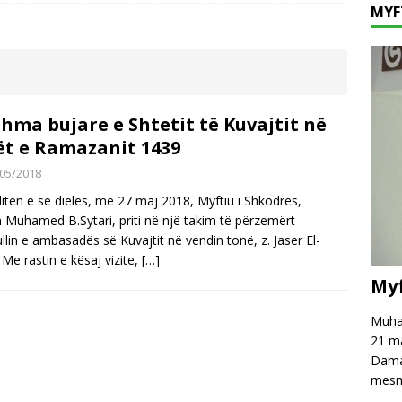
MYF
hpreh falënderim dhe mirënjohje për z. Astrit Rexhepi
VAKËF
t e Postribës dhe Rrethinave
AKTUALITET
i, vizitë në Myftininë Shkodër
VIZITORË
hma bujare e Shtetit të Kuvajtit në
ët e Ramazanit 1439
05/2018
itën e së dielës, më 27 maj 2018, Myftiu i Shkodrës,
Muhamed B.Sytari, priti në një takim të përzemërt
llin e ambasadës së Kuvajtit në vendin tonë, z. Jaser El-
 Me rastin e kësaj vizite,
[…]
Myf
Muham
21 ma
Damas
mesm