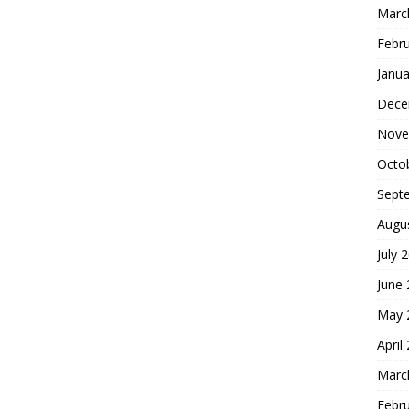
Marc
Febr
Janua
Dece
Nove
Octo
Sept
Augu
July 
June
May 
April
Marc
Febr