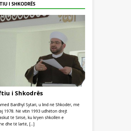
TIU I SHKODRËS
tiu i Shkodrës
ed Bardhyl Sytari, u lind në Shkodër, më
j 1978. Në vitin 1993 udhëton drejt
kut të Sirisë, ku kryen shkollën e
e dhe të lartë,
[...]