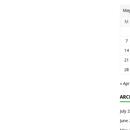
May
M
7
14
21
28
« Apr
ARC
July 
June