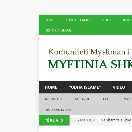
HOME
“UDHA ISLAME”
VIDEO
KONT
HISTORIA ISLAME
HOME
“UDHA ISLAME”
VIDEO
AKTIVITETE
MESAZHE
HYTBE
VAK
HISTORIA ISLAME
[ 24/07/2026 ]
Në xhamitë e Shko
TË REJA
[ 24/07/2026 ]
Tre mijë vjet dhe 