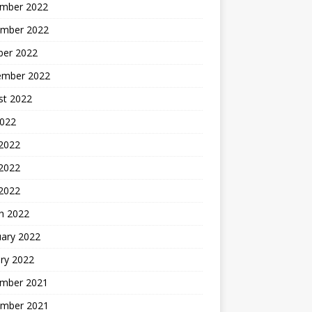
mber 2022
mber 2022
ber 2022
ember 2022
st 2022
2022
 2022
2022
 2022
h 2022
uary 2022
ry 2022
mber 2021
mber 2021