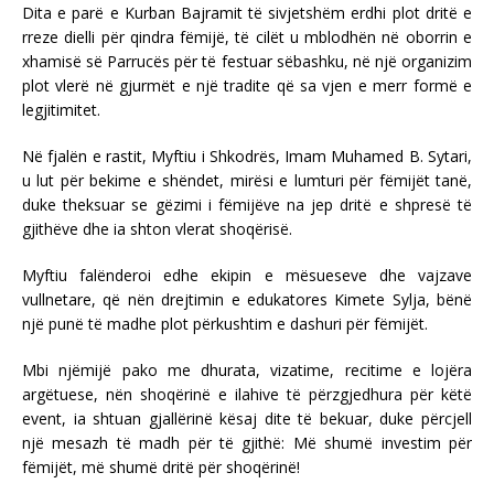
Dita e parë e Kurban Bajramit të sivjetshëm erdhi plot dritë e
rreze dielli për qindra fëmijë, të cilët u mblodhën në oborrin e
xhamisë së Parrucës për të festuar sëbashku, në një organizim
plot vlerë në gjurmët e një tradite që sa vjen e merr formë e
legjitimitet.
Në fjalën e rastit, Myftiu i Shkodrës, Imam Muhamed B. Sytari,
u lut për bekime e shëndet, mirësi e lumturi për fëmijët tanë,
duke theksuar se gëzimi i fëmijëve na jep dritë e shpresë të
gjithëve dhe ia shton vlerat shoqërisë.
Myftiu falënderoi edhe ekipin e mësueseve dhe vajzave
vullnetare, që nën drejtimin e edukatores Kimete Sylja, bënë
një punë të madhe plot përkushtim e dashuri për fëmijët.
Mbi njëmijë pako me dhurata, vizatime, recitime e lojëra
argëtuese, nën shoqërinë e ilahive të përzgjedhura për këtë
event, ia shtuan gjallërinë kësaj dite të bekuar, duke përcjell
një mesazh të madh për të gjithë: Më shumë investim për
fëmijët, më shumë dritë për shoqërinë!