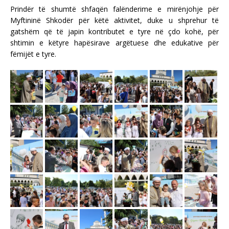
Prindër të shumtë shfaqën falënderime e mirënjohje për
Myftininë Shkodër për këtë aktivitet, duke u shprehur të
gatshëm që të japin kontributet e tyre në çdo kohë, për
shtimin e këtyre hapësirave argëtuese dhe edukative për
fëmijët e tyre.