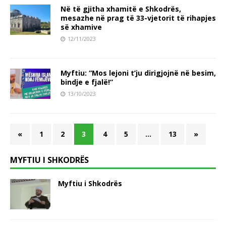
Në të gjitha xhamitë e Shkodrës,
mesazhe në prag të 33-vjetorit të rihapjes
së xhamive
12/11/2023
Myftiu: “Mos lejoni t’ju dirigjojnë në besim,
bindje e fjalë!”
13/10/2023
«
1
2
3
4
5
…
13
»
MYFTIU I SHKODRËS
Myftiu i Shkodrës