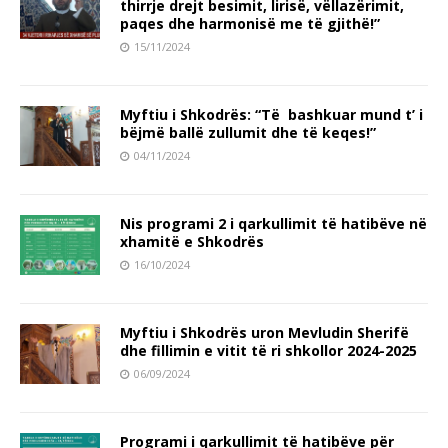
thirrje drejt besimit, lirisë, vëllazërimit,
paqes dhe harmonisë me të gjithë!”
15/11/2024
Myftiu i Shkodrës: “Të bashkuar mund t’ i
bëjmë ballë zullumit dhe të keqes!”
04/11/2024
Nis programi 2 i qarkullimit të hatibëve në
xhamitë e Shkodrës
16/10/2024
Myftiu i Shkodrës uron Mevludin Sherifë
dhe fillimin e vitit të ri shkollor 2024-2025
06/09/2024
Programi i qarkullimit të hatibëve për