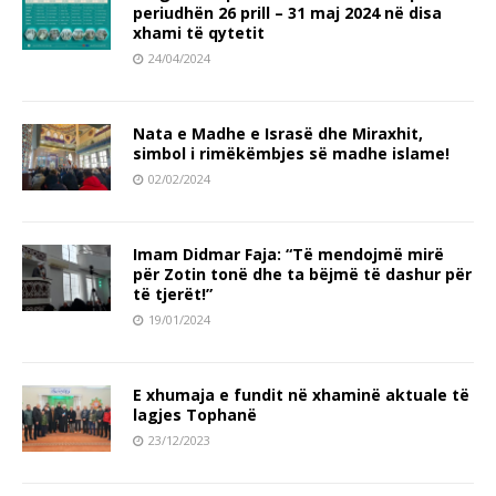
periudhën 26 prill – 31 maj 2024 në disa
xhami të qytetit
24/04/2024
Nata e Madhe e Israsë dhe Miraxhit,
simbol i rimëkëmbjes së madhe islame!
02/02/2024
Imam Didmar Faja: “Të mendojmë mirë
për Zotin tonë dhe ta bëjmë të dashur për
të tjerët!”
19/01/2024
E xhumaja e fundit në xhaminë aktuale të
lagjes Tophanë
23/12/2023